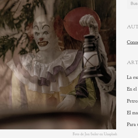
Buscar
AUT
Conoc
ART
La es
En el
Petro
El ma
Para 
Foto de Jon Sailer en Unsplash