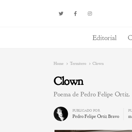
Editorial
O
Home
Termitero
Clown
Clown
Poema de Pedro Felipe Ortiz.
Author
PUBLICADO POR
P
Pedro Felipe Ortiz Bravo
m