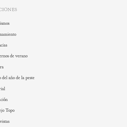
CIONES
ismos
namiento
cias
rnos de verano
ra
o del año de la peste
rial
ción
ejo Topo
vistas