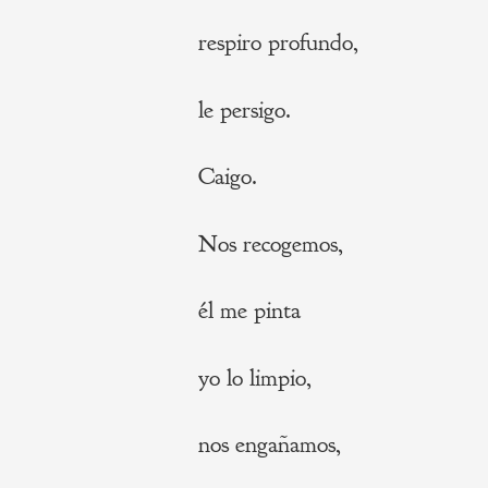
respiro profundo,
le persigo.
Caigo.
Nos recogemos,
él me pinta
yo lo limpio,
nos engañamos,