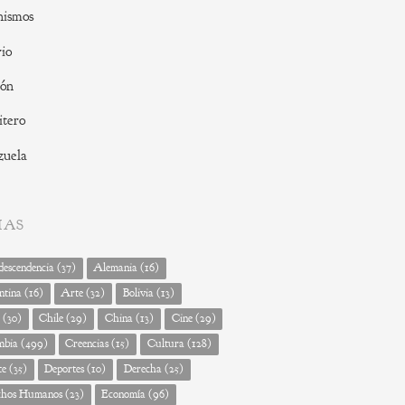
nismos
io
ión
tero
zuela
MAS
escendencia
(37)
Alemania
(16)
ntina
(16)
Arte
(32)
Bolivia
(13)
(30)
Chile
(29)
China
(13)
Cine
(29)
mbia
(499)
Creencias
(15)
Cultura
(128)
te
(35)
Deportes
(10)
Derecha
(25)
chos Humanos
(23)
Economía
(96)