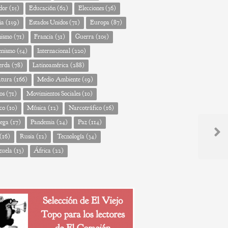
dor
(15)
Educación
(62)
Elecciones
(36)
ña
(159)
Estados Unidos
(71)
Europa
(87)
nismo
(71)
Francia
(31)
Guerra
(105)
enismo
(54)
Internacional
(220)
erda
(78)
Latinoamérica
(288)
atura
(166)
Medio Ambiente
(59)
os
(71)
Movimientos Sociales
(10)
co
(10)
Música
(12)
Narcotráfico
(16)
ega
(17)
Pandemia
(24)
Paz
(114)
(16)
Rusia
(12)
Tecnología
(34)
Next
zuela
(13)
África
(22)
Post