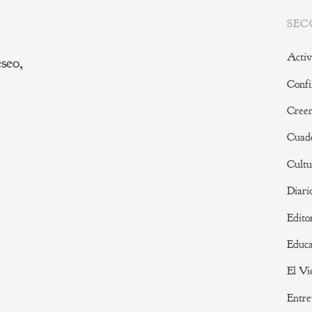
SEC
Activ
seo,
Confi
Creen
Cuade
Cultu
Diari
Edito
Educa
El Vi
Entre