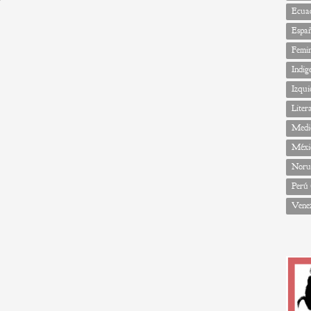
Ecua
Espa
Femi
Indig
Izqui
Liter
Medi
Méxi
Noru
Perú
Vene