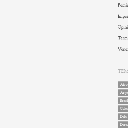
Femi
Imper
Opin
Termi
Vene
TE
Afrod
Arge
Brasil
Colo
Deba
r
Dere