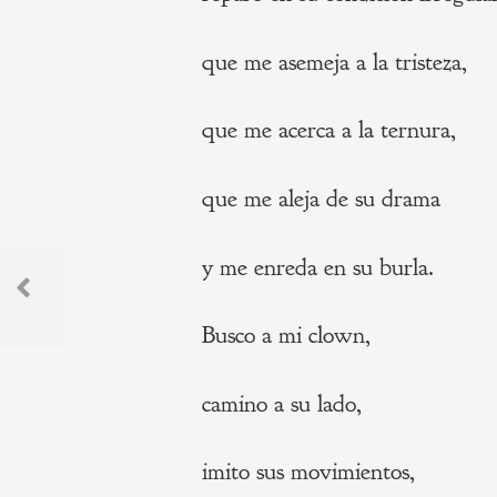
que me asemeja a la tristeza,
que me acerca a la ternura,
que me aleja de su drama
Navegación
y me enreda en su burla.
de
Previous
Busco a mi clown,
Post
entradas
camino a su lado,
imito sus movimientos,