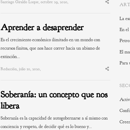
Santiago Giraldo Luque, octubre 29, 2020,
Share
ART
this
post
La es
Aprender a desaprender
En el
Es el crecimiento económico ilimitado en un mundo con
Petro
recursos finitos, que nos hace correr hacia un abismo de
El ma
extinción…
Para 
Redacción, julio 10, 2020,
Share
this
post
SEC
Soberanía: un concepto que nos
Activ
libera
Confi
Soberanía es la capacidad de autogobernarse a sí mismo con
Creen
conciencia y respeto, de decidir qué es lo bueno y…