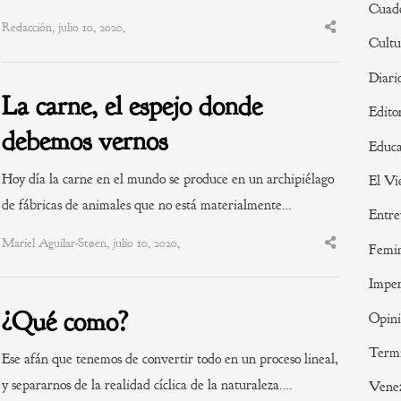
Cuade
Redacción, julio 10, 2020,
Share
Cultu
this
post
Diari
La carne, el espejo donde
Edito
debemos vernos
Educa
Hoy día la carne en el mundo se produce en un archipiélago
El Vi
de fábricas de animales que no está materialmente…
Entre
Mariel Aguilar-Støen, julio 10, 2020,
Share
Femi
this
post
Imper
¿Qué como?
Opin
Termi
Ese afán que tenemos de convertir todo en un proceso lineal,
y separarnos de la realidad cíclica de la naturaleza.…
Vene