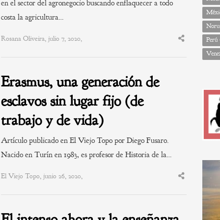
en el sector del agronegocio buscando enflaquecer a todo
Méxi
costa la agricultura…
Noru
Rosana Oliveira, julio 7, 2020,
Perú
Share
this
Vene
post
Erasmus, una generación de
esclavos sin lugar fijo (de
trabajo y de vida)
Artículo publicado en El Viejo Topo por Diego Fusaro.
Nacido en Turín en 1983, es profesor de Historia de la…
El Viejo Topo, junio 26, 2020,
Share
this
post
El intenso ahora y la enseñanza