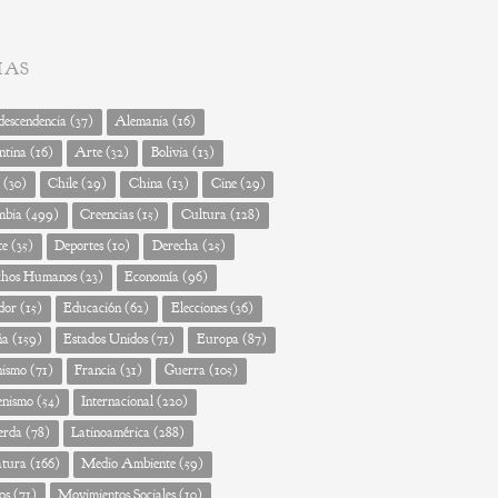
MAS
escendencia
(37)
Alemania
(16)
ntina
(16)
Arte
(32)
Bolivia
(13)
(30)
Chile
(29)
China
(13)
Cine
(29)
mbia
(499)
Creencias
(15)
Cultura
(128)
te
(35)
Deportes
(10)
Derecha
(25)
chos Humanos
(23)
Economía
(96)
dor
(15)
Educación
(62)
Elecciones
(36)
ña
(159)
Estados Unidos
(71)
Europa
(87)
nismo
(71)
Francia
(31)
Guerra
(105)
enismo
(54)
Internacional
(220)
erda
(78)
Latinoamérica
(288)
atura
(166)
Medio Ambiente
(59)
os
(71)
Movimientos Sociales
(10)