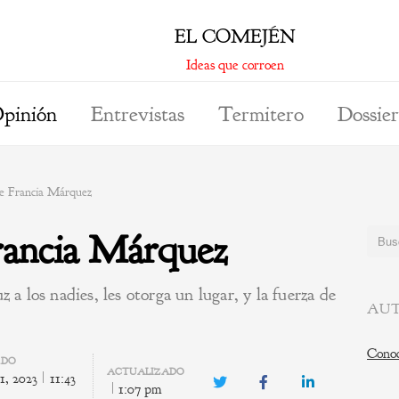
EL COMEJÉN
Ideas que corroen
pinión
Entrevistas
Termitero
Dossier
de Francia Márquez
Francia Márquez
Buscar
z a los nadies, les otorga un lugar, y la fuerza de
AUT
.
Conoc
ADO
ACTUALIZADO
1, 2023
11:43
Twitter
Facebook
LinkedIn
1:07 pm