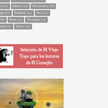
co
(10)
Música
(12)
Narcotráfico
(16)
ega
(17)
Pandemia
(24)
Paz
(114)
(16)
Rusia
(12)
Tecnología
(34)
zuela
(13)
África
(22)