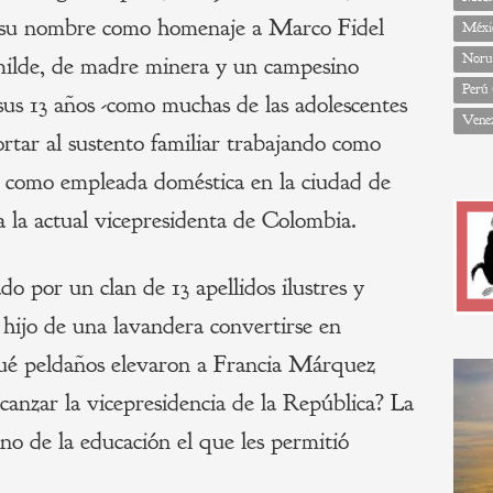
a su nombre como homenaje a Marco Fidel
Méxi
Noru
milde, de madre minera y un campesino
Perú
sus 13 años -como muchas de las adolescentes
Vene
ortar al sustento familiar trabajando como
o como empleada doméstica en la ciudad de
la actual vicepresidenta de Colombia.
o por un clan de 13 apellidos ilustres y
l hijo de una lavandera convertirse en
Qué peldaños elevaron a Francia Márquez
lcanzar la vicepresidencia de la República? La
mino de la educación el que les permitió