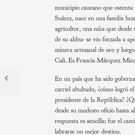
municipio caucano que ostent
Suárez, nace en una familia hu
agricultor, una niña que desde 
de su aldea- se vio forzada a ap
minera artesanal de oro y lueg
Cali. Es Francia Márquez Mina 
Navegación
En un país que ha sido gobernad
de
Previous
carriel abultado, ¿cómo logró e
Post
entradas
presidente de la República? ¿
desde su modesto oficio hasta a
respuesta es sencilla: fue el ca
labrarse un mejor destino.