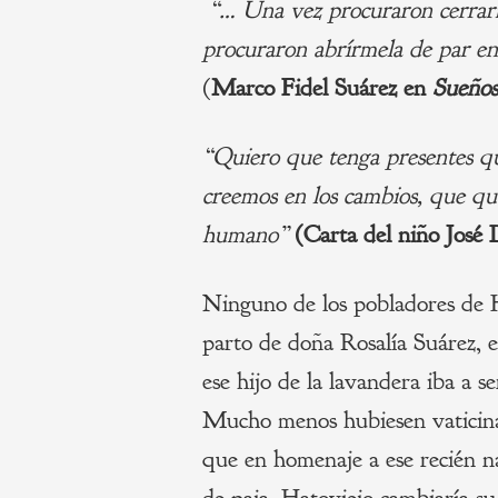
“… Una vez procuraron cerrarm
procuraron abrírmela de par e
(
Marco Fidel Suárez en
Sueños
“Quiero que tenga presentes q
creemos en los cambios,
que qu
humano”
(Carta del niño José
Ninguno de los pobladores de Ha
parto de doña Rosalía Suárez, e
ese hijo de la lavandera iba a 
Mucho menos hubiesen vaticinad
que en homenaje a ese recién na
de paja, Hatoviejo cambiaría 