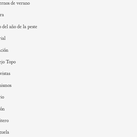
rnos de verano
ra
o del año de la peste
rial
ción
ejo Topo
vistas
nismos
io
ión
tero
zuela