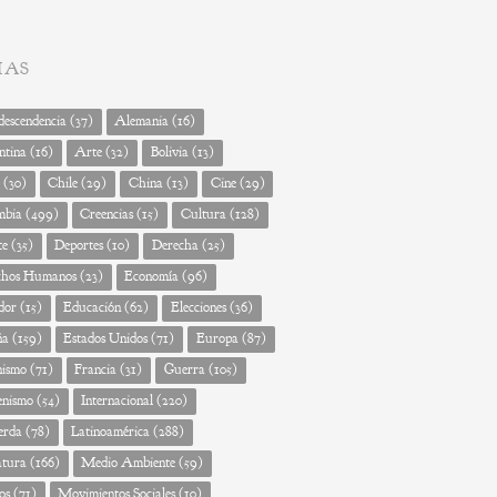
MAS
escendencia
(37)
Alemania
(16)
ntina
(16)
Arte
(32)
Bolivia
(13)
(30)
Chile
(29)
China
(13)
Cine
(29)
mbia
(499)
Creencias
(15)
Cultura
(128)
te
(35)
Deportes
(10)
Derecha
(25)
chos Humanos
(23)
Economía
(96)
dor
(15)
Educación
(62)
Elecciones
(36)
ña
(159)
Estados Unidos
(71)
Europa
(87)
nismo
(71)
Francia
(31)
Guerra
(105)
enismo
(54)
Internacional
(220)
erda
(78)
Latinoamérica
(288)
atura
(166)
Medio Ambiente
(59)
os
(71)
Movimientos Sociales
(10)