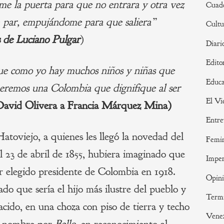
e la puerta para que no entrara y
otra vez
Cuade
n par, empujándome para que saliera”
Cultu
 de
Luciano Pulgar
)
Diari
Edito
ue como yo hay muchos niños y niñas que
Educa
eremos una Colombia que dignifique al ser
El Vi
 David Olivera a Francia Márquez Mina)
Entre
toviejo, a quienes les llegó la novedad del
Femi
l 23 de abril de 1855, hubiera imaginado que
Imper
ser elegido presidente de Colombia en 1918.
Opin
o que sería el hijo más ilustre del pueblo y
Termi
cido, en una choza con piso de tierra y techo
Vene
su nombre por
Bello
, en reconocimiento al