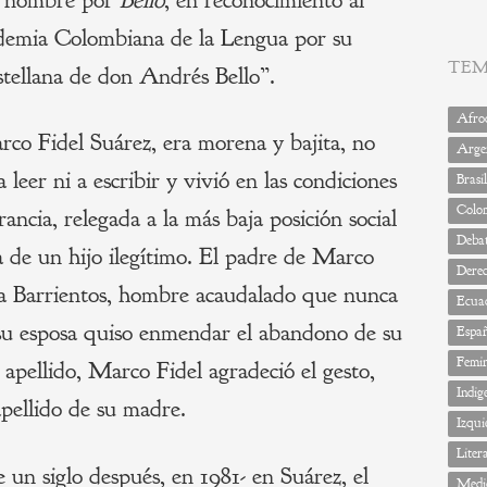
ademia Colombiana de la Lengua por su
TE
tellana de don Andrés Bello”.
Afrod
rco Fidel Suárez, era morena y bajita, no
Arge
eer ni a escribir y vivió en las condiciones
Brasil
Colo
ncia, relegada a la más baja posición social
Deba
a de un hijo ilegítimo. El padre de Marco
Dere
ía Barrientos, hombre acaudalado que nunca
Ecua
e su esposa quiso enmendar el abandono de su
Espa
Femi
 apellido, Marco Fidel agradeció el gesto,
Indig
pellido de su madre.
Izqui
Liter
 un siglo después, en 1981- en Suárez, el
Medi