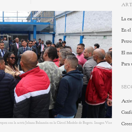
ART
La es
En el
Petro
El ma
Para 
SEC
Activ
Confi
rquez con la actriz Johana Bahamón en la Cárcel Modelo de Bogota. Imagen Vice
Creen