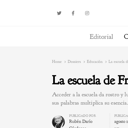
Editorial
O
Home
Dossiers
Educación
La escuela 
La escuela de 
Acceder a la escuela da rostro y lu
sus palabras multiplica su esencia
Author
PUBLICADO POR
PUBLIC
Rubén Darío
agosto 1