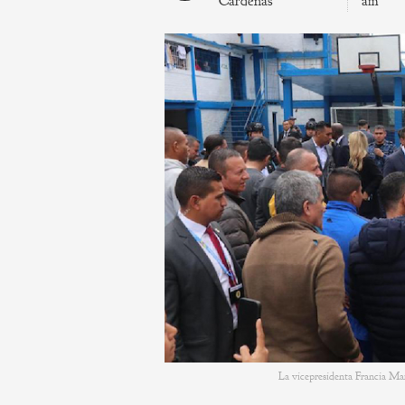
Cárdenas
am
La vicepresidenta Francia Ma