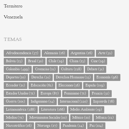
Termitero
Venezuela
TEMAS
Afrodescendencia
(37)
Alemania
(16)
Argentina
(16)
Arte
(32)
Bolivia
(13)
Brasil
(30)
Chile
(29)
China
(13)
Cine
(29)
Colombia
(499)
Creencias
(15)
Cultura
(128)
Debate
(35)
Deportes
(10)
Derecha
(25)
Derechos Humanos
(23)
Economía
(96)
Ecuador
(15)
Educación
(62)
Elecciones
(36)
España
(159)
Estados Unidos
(71)
Europa
(87)
Feminismo
(71)
Francia
(31)
Guerra
(105)
Indigenismo
(54)
Internacional
(220)
Izquierda
(78)
Latinoamérica
(288)
Literatura
(166)
Medio Ambiente
(59)
Medios
(71)
Movimientos Sociales
(10)
México
(10)
Música
(12)
Narcotráfico
(16)
Noruega
(17)
Pandemia
(24)
Paz
(114)