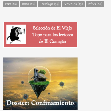
Perú
(16)
Rusia
(12)
Tecnología
(34)
Venezuela
(13)
África
(22)