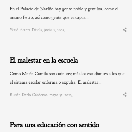
En el Palacio de Nariño hay gente noble y genuina, como el
mismo Petro, así como gente que es capaz…
Yezid Arteta Dávila, junio 2, 2023,
Shar
this
post
El malestar en la escuela
Como María Camila son cada vez más los estudiantes a los que
el sistema escolar enferma o expulsa. El malestar…
Rubén Darío Cárdenas, mayo 31, 2023,
Shar
this
post
Para una educación con sentido