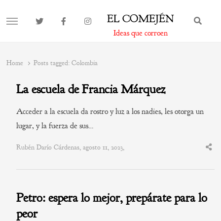
EL COMEJÉN
BUS
MENU
Ideas que corroen
Home
Posts tagged:
Colombia
La escuela de Francia Márquez
Acceder a la escuela da rostro y luz a los nadies, les otorga un
lugar, y la fuerza de sus…
Rubén Darío Cárdenas, agosto 11, 2023,
Shar
this
post
Petro: espera lo mejor, prepárate para lo
peor