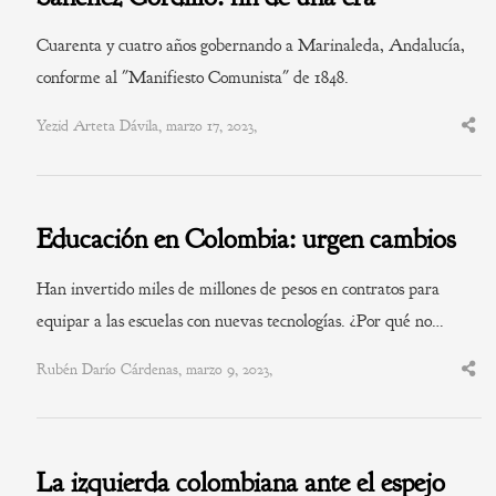
Cuarenta y cuatro años gobernando a Marinaleda, Andalucía,
conforme al "Manifiesto Comunista" de 1848.
Yezid Arteta Dávila, marzo 17, 2023,
Shar
this
post
Educación en Colombia: urgen cambios
Han invertido miles de millones de pesos en contratos para
equipar a las escuelas con nuevas tecnologías. ¿Por qué no…
Rubén Darío Cárdenas, marzo 9, 2023,
Shar
this
post
La izquierda colombiana ante el espejo