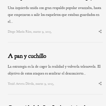
Una izquierda unida con gran respaldo popular avanzaba, hasta
que empezaron a salir los esqueletos que estaban guardados en
el…
Diego Marín Ríos, marzo 9, 2023,
Shar
this
post
A pan y cuchillo
La estrategia es la de coger la realidad y volverla telenovela. El
objetivo de estos ataques es sembrar el desconcierto…
Yezid Arteta Dávila, marzo 9, 2023,
Shar
this
post