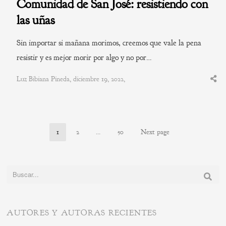
Comunidad de San José: resistiendo con
las uñas
Sin importar si mañana morimos, creemos que vale la pena
resistir y es mejor morir por algo y no por…
Luz Bibiana Pineda, diciembre 19, 2022,
Shar
this
post
1
2
…
50
Next page
Page
Page
Page
Buscar:
AUTORES Y AUTORAS RECIENTES