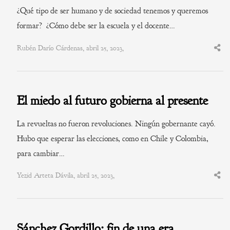
¿Qué tipo de ser humano y de sociedad tenemos y queremos
formar? ¿Cómo debe ser la escuela y el docente…
Rubén Darío Cárdenas, abril 25, 2023,
Shar
this
post
El miedo al futuro gobierna al presente
La revueltas no fueron revoluciones. Ningún gobernante cayó.
Hubo que esperar las elecciones, como en Chile y Colombia,
para cambiar…
Yezid Arteta Dávila, abril 25, 2023,
Shar
this
post
Sánchez Gordillo: fin de una era