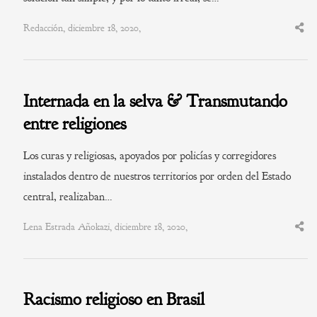
Redacción, diciembre 18, 2020,
Shar
this
post
Internada en la selva & Transmutando
entre religiones
Los curas y religiosas, apoyados por policías y corregidores
instalados dentro de nuestros territorios por orden del Estado
central, realizaban…
Lena Estrada Añokazi, diciembre 18, 2020,
Shar
this
post
Racismo religioso en Brasil