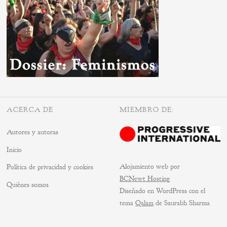
ACERCA DE
MIEMBRO DE:
Autores y autoras
Inicio
Alojamiento web por
Política de privacidad y cookies
BCNewt Hosting
Quiénes somos
Diseñado en WordPress con el
tema
Qalam
de Saurabh Sharma