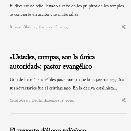
El discurso de odio llevado a cabo en los púlpitos de los templos
se convierte en acción y se materializa…
Rosana Oliveira, diciembre 18, 2020,
Shar
this
post
«Ustedes, compas, son la única
autoridad»: pastor evangélico
Uno de los más increíbles patrimonios que la izquierda regaló a
sus adversarios fue el cristianismo. En la deriva estalinista…
Yezid Arteta Dávila, diciembre 18, 2020,
Shar
this
post
El urgente diálogo religioso