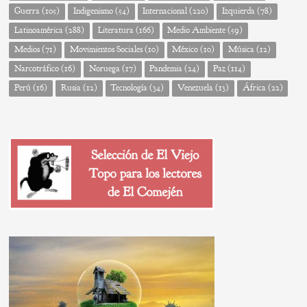
Guerra
(105)
Indigenismo
(54)
Internacional
(220)
Izquierda
(78)
Latinoamérica
(288)
Literatura
(166)
Medio Ambiente
(59)
Medios
(71)
Movimientos Sociales
(10)
México
(10)
Música
(12)
Narcotráfico
(16)
Noruega
(17)
Pandemia
(24)
Paz
(114)
Perú
(16)
Rusia
(12)
Tecnología
(34)
Venezuela
(13)
África
(22)