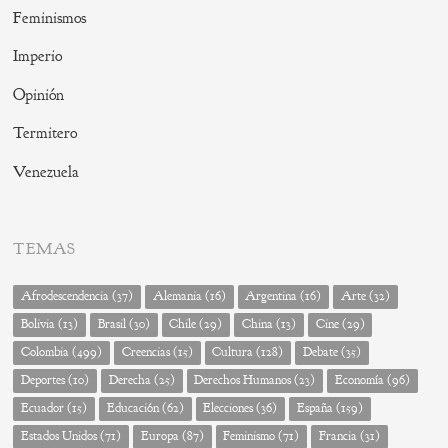
Feminismos
Imperio
Opinión
Termitero
Venezuela
TEMAS
Afrodescendencia
(37)
Alemania
(16)
Argentina
(16)
Arte
(32)
Bolivia
(13)
Brasil
(30)
Chile
(29)
China
(13)
Cine
(29)
Colombia
(499)
Creencias
(15)
Cultura
(128)
Debate
(35)
Deportes
(10)
Derecha
(25)
Derechos Humanos
(23)
Economía
(96)
Ecuador
(15)
Educación
(62)
Elecciones
(36)
España
(159)
Estados Unidos
(71)
Europa
(87)
Feminismo
(71)
Francia
(31)