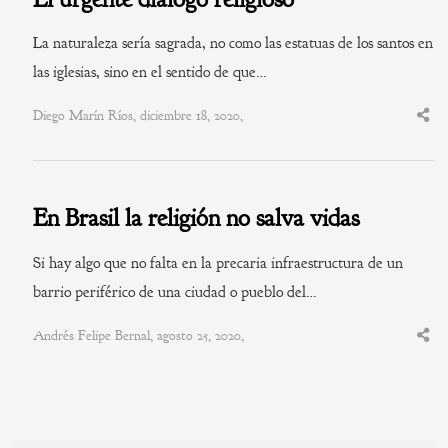
La naturaleza sería sagrada, no como las estatuas de los santos en
las iglesias, sino en el sentido de que…
Diego Marín Ríos, diciembre 18, 2020,
Shar
this
post
En Brasil la religión no salva vidas
Si hay algo que no falta en la precaria infraestructura de un
barrio periférico de una ciudad o pueblo del…
Andrés Felipe Bernal, agosto 25, 2020,
Shar
this
post