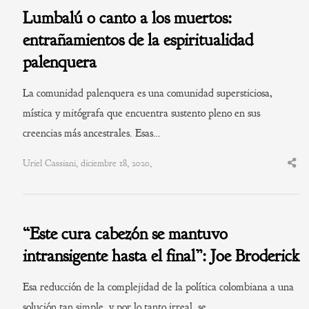
Lumbalú o canto a los muertos:
entrañamientos de la espiritualidad
palenquera
La comunidad palenquera es una comunidad supersticiosa,
mística y mitógrafa que encuentra sustento pleno en sus
creencias más ancestrales. Esas…
Uriel Cassiani, diciembre 18, 2020,
Shar
this
post
“Este cura cabezón se mantuvo
intransigente hasta el final”: Joe Broderick
Esa reducción de la complejidad de la política colombiana a una
solución tan simple, y por lo tanto irreal, se…