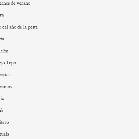
rnos de verano
ra
o del año de la peste
rial
ción
ejo Topo
vistas
nismos
io
ión
tero
zuela