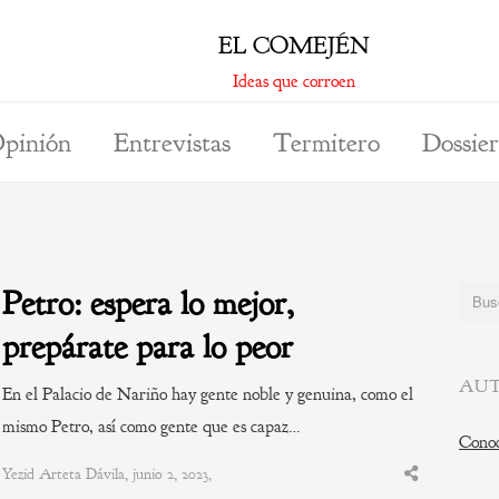
EL COMEJÉN
Ideas que corroen
pinión
Entrevistas
Termitero
Dossier
Petro: espera lo mejor,
Buscar
prepárate para lo peor
AUT
En el Palacio de Nariño hay gente noble y genuina, como el
mismo Petro, así como gente que es capaz…
Conoc
Yezid Arteta Dávila, junio 2, 2023,
Share
this