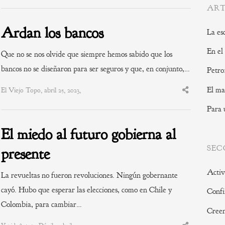
post
ART
Ardan los bancos
La es
En el
Que no se nos olvide que siempre hemos sabido que los
bancos no se diseñaron para ser seguros y que, en conjunto,…
Petro
El ma
El Viejo Topo, abril 25, 2023,
Share
this
post
Para 
El miedo al futuro gobierna al
SEC
presente
Activ
La revueltas no fueron revoluciones. Ningún gobernante
cayó. Hubo que esperar las elecciones, como en Chile y
Confi
Colombia, para cambiar…
Creen