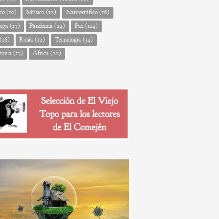
co
(10)
Música
(12)
Narcotráfico
(16)
ega
(17)
Pandemia
(24)
Paz
(114)
(16)
Rusia
(12)
Tecnología
(34)
zuela
(13)
África
(22)