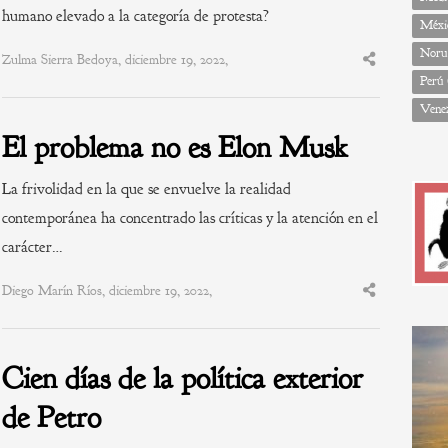
humano elevado a la categoría de protesta?
Méxi
Noru
Zulma Sierra Bedoya, diciembre 19, 2022,
Share
this
Perú
post
Vene
El problema no es Elon Musk
La frivolidad en la que se envuelve la realidad
contemporánea ha concentrado las críticas y la atención en el
carácter…
Diego Marín Ríos, diciembre 19, 2022,
Share
this
post
Cien días de la política exterior
de Petro