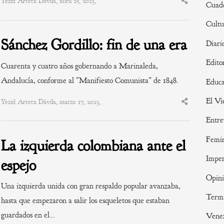
Yezid Arteta Dávila, abril 25, 2023,
Share
Cuade
this
post
Cultu
Sánchez Gordillo: fin de una era
Diari
Edito
Cuarenta y cuatro años gobernando a Marinaleda,
Andalucía, conforme al "Manifiesto Comunista" de 1848.
Educa
El Vi
Yezid Arteta Dávila, marzo 17, 2023,
Share
this
post
Entre
Femi
La izquierda colombiana ante el
Imper
espejo
Opin
Una izquierda unida con gran respaldo popular avanzaba,
Termi
hasta que empezaron a salir los esqueletos que estaban
guardados en el…
Vene