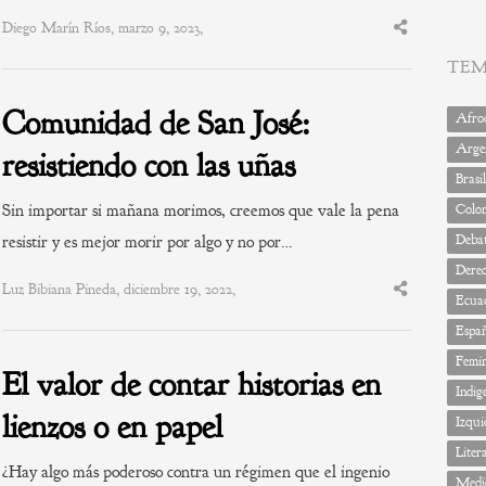
Diego Marín Ríos, marzo 9, 2023,
Share
this
post
TE
Comunidad de San José:
Afrod
Arge
resistiendo con las uñas
Brasil
Sin importar si mañana morimos, creemos que vale la pena
Colo
Deba
resistir y es mejor morir por algo y no por…
Dere
Luz Bibiana Pineda, diciembre 19, 2022,
Share
Ecua
this
post
Espa
Femi
El valor de contar historias en
Indig
lienzos o en papel
Izqui
Liter
¿Hay algo más poderoso contra un régimen que el ingenio
Medi