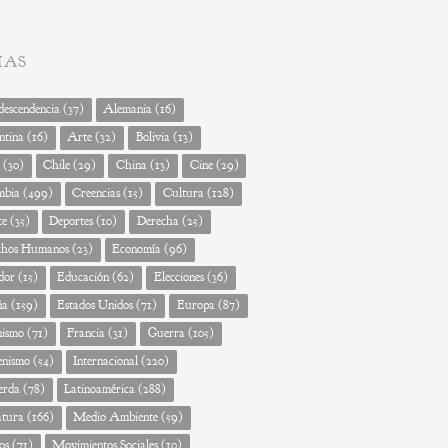
MAS
escendencia
(37)
Alemania
(16)
ntina
(16)
Arte
(32)
Bolivia
(13)
(30)
Chile
(29)
China
(13)
Cine
(29)
mbia
(499)
Creencias
(15)
Cultura
(128)
te
(35)
Deportes
(10)
Derecha
(25)
chos Humanos
(23)
Economía
(96)
dor
(15)
Educación
(62)
Elecciones
(36)
ña
(159)
Estados Unidos
(71)
Europa
(87)
nismo
(71)
Francia
(31)
Guerra
(105)
enismo
(54)
Internacional
(220)
erda
(78)
Latinoamérica
(288)
atura
(166)
Medio Ambiente
(59)
os
(71)
Movimientos Sociales
(10)