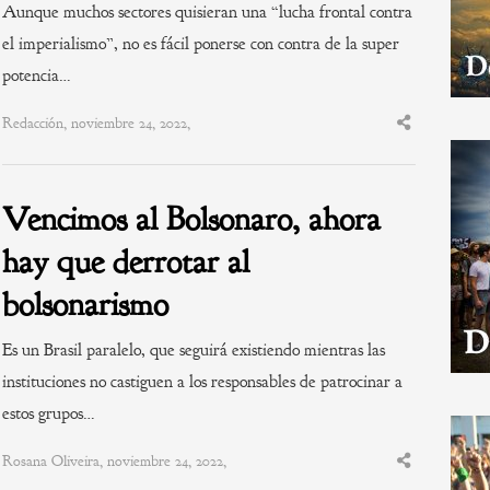
Aunque muchos sectores quisieran una “lucha frontal contra
el imperialismo”, no es fácil ponerse con contra de la super
potencia…
Redacción, noviembre 24, 2022,
Share
this
post
Vencimos al Bolsonaro, ahora
hay que derrotar al
bolsonarismo
Es un Brasil paralelo, que seguirá existiendo mientras las
instituciones no castiguen a los responsables de patrocinar a
estos grupos…
Rosana Oliveira, noviembre 24, 2022,
Share
this