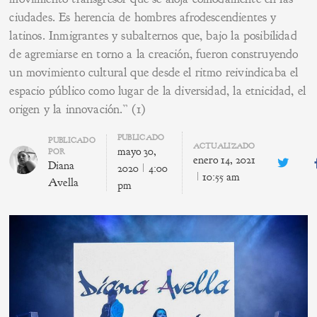
ciudades. Es herencia de hombres afrodescendientes y
latinos. Inmigrantes y subalternos que, bajo la posibilidad
de agremiarse en torno a la creación, fueron construyendo
un movimiento cultural que desde el ritmo reivindicaba el
espacio público como lugar de la diversidad, la etnicidad, el
origen y la innovación.” (1)
PUBLICADO
Author
PUBLICADO
ACTUALIZADO
mayo 30,
POR
enero 14, 2021
Diana
Twitte
2020
4:00
10:55 am
Avella
pm