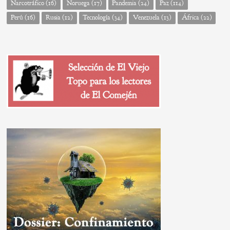
Narcotráfico
(16)
Noruega
(17)
Pandemia
(24)
Paz
(114)
Perú
(16)
Rusia
(12)
Tecnología
(34)
Venezuela
(13)
África
(22)