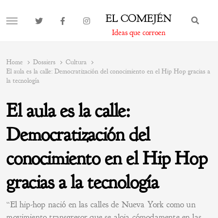
EL COMEJÉN
BUS
MENU
Ideas que corroen
Home
Dossiers
Cultura
El aula es la calle: Democratización del conocimiento en el Hip Hop gracias a
la tecnología
El aula es la calle:
Democratización del
conocimiento en el Hip Hop
gracias a la tecnología
“El hip-hop nació en las calles de Nueva York como un
movimiento transgresor que se aloja cómodamente en las