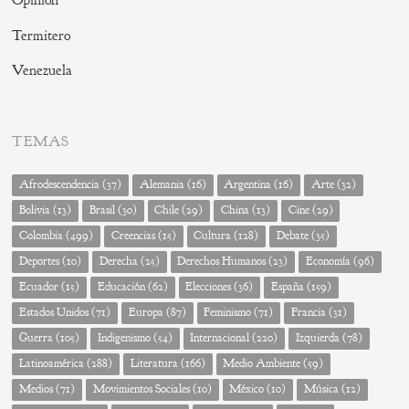
Opinión
Termitero
Venezuela
TEMAS
Afrodescendencia
(37)
Alemania
(16)
Argentina
(16)
Arte
(32)
Bolivia
(13)
Brasil
(30)
Chile
(29)
China
(13)
Cine
(29)
Colombia
(499)
Creencias
(15)
Cultura
(128)
Debate
(35)
Deportes
(10)
Derecha
(25)
Derechos Humanos
(23)
Economía
(96)
Ecuador
(15)
Educación
(62)
Elecciones
(36)
España
(159)
Estados Unidos
(71)
Europa
(87)
Feminismo
(71)
Francia
(31)
Guerra
(105)
Indigenismo
(54)
Internacional
(220)
Izquierda
(78)
Latinoamérica
(288)
Literatura
(166)
Medio Ambiente
(59)
Medios
(71)
Movimientos Sociales
(10)
México
(10)
Música
(12)