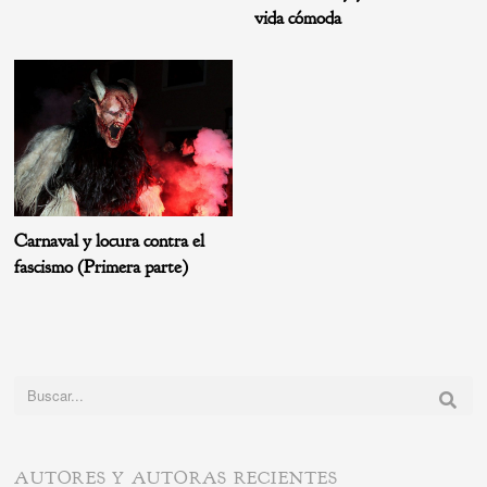
vida cómoda
Carnaval y locura contra el
fascismo (Primera parte)
Buscar:
AUTORES Y AUTORAS RECIENTES