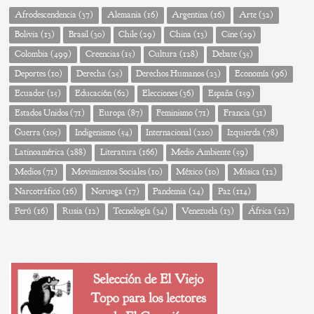
Afrodescendencia
(37)
Alemania
(16)
Argentina
(16)
Arte
(32)
Bolivia
(13)
Brasil
(30)
Chile
(29)
China
(13)
Cine
(29)
Colombia
(499)
Creencias
(15)
Cultura
(128)
Debate
(35)
Deportes
(10)
Derecha
(25)
Derechos Humanos
(23)
Economía
(96)
Ecuador
(15)
Educación
(62)
Elecciones
(36)
España
(159)
Estados Unidos
(71)
Europa
(87)
Feminismo
(71)
Francia
(31)
Guerra
(105)
Indigenismo
(54)
Internacional
(220)
Izquierda
(78)
Latinoamérica
(288)
Literatura
(166)
Medio Ambiente
(59)
Medios
(71)
Movimientos Sociales
(10)
México
(10)
Música
(12)
Narcotráfico
(16)
Noruega
(17)
Pandemia
(24)
Paz
(114)
Perú
(16)
Rusia
(12)
Tecnología
(34)
Venezuela
(13)
África
(22)