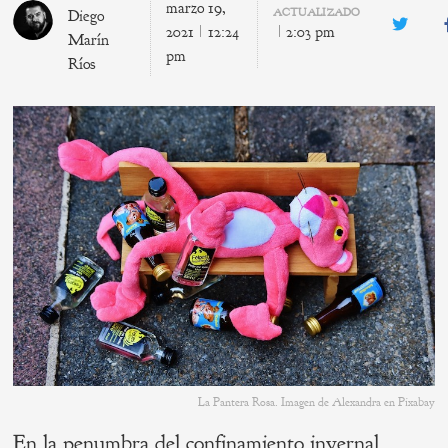
marzo 19,
ACTUALIZADO
Diego
Twitte
2021
12:24
2:03 pm
Marín
pm
Ríos
La Pantera Rosa. Imagen de Alexandra en Pixabay
En la penumbra del confinamiento invernal