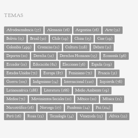
TEMAS
Afrodescendencia
(37)
Alemania
(16)
Argentina
(16)
Arte
(32)
Bolivia
(13)
Brasil
(30)
Chile
(29)
China
(13)
Cine
(29)
Colombia
(499)
Creencias
(15)
Cultura
(128)
Debate
(35)
Deportes
(10)
Derecha
(25)
Derechos Humanos
(23)
Economía
(96)
Ecuador
(15)
Educación
(62)
Elecciones
(36)
España
(159)
Estados Unidos
(71)
Europa
(87)
Feminismo
(71)
Francia
(31)
Guerra
(105)
Indigenismo
(54)
Internacional
(220)
Izquierda
(78)
Latinoamérica
(288)
Literatura
(166)
Medio Ambiente
(59)
Medios
(71)
Movimientos Sociales
(10)
México
(10)
Música
(12)
Narcotráfico
(16)
Noruega
(17)
Pandemia
(24)
Paz
(114)
Perú
(16)
Rusia
(12)
Tecnología
(34)
Venezuela
(13)
África
(22)