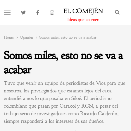
EL COMEJÉN
BUS
MENU
Ideas que corroen
Home
Opinión
Somos miles, esto no se va a acabar
Somos miles, esto no se va a
acabar
Tuvo que venir un equipo de periodistas de Vice para que
nosotros, los privilegiados que estamos lejos del caos,
entendiéramos lo que pasaba en Siloé. El periodismo
colombiano que pasan por Caracol y RCN, a pesar del
trabajo serio de investigadores como Ricardo Calderón,
siempre responderá a los intereses de sus dueños.