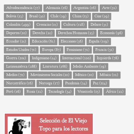
Afrodescendencia
(37)
Alemania
(16)
Argentina
(16)
Arte
(32)
Bolivia
(13)
Brasil
(30)
Chile
(29)
China
(13)
Cine
(29)
Colombia
(499)
Creencias
(15)
Cultura
(128)
Debate
(35)
Deportes
(10)
Derecha
(25)
Derechos Humanos
(23)
Economía
(96)
Ecuador
(15)
Educación
(62)
Elecciones
(36)
España
(159)
Estados Unidos
(71)
Europa
(87)
Feminismo
(71)
Francia
(31)
Guerra
(105)
Indigenismo
(54)
Internacional
(220)
Izquierda
(78)
Latinoamérica
(288)
Literatura
(166)
Medio Ambiente
(59)
Medios
(71)
Movimientos Sociales
(10)
México
(10)
Música
(12)
Narcotráfico
(16)
Noruega
(17)
Pandemia
(24)
Paz
(114)
Perú
(16)
Rusia
(12)
Tecnología
(34)
Venezuela
(13)
África
(22)