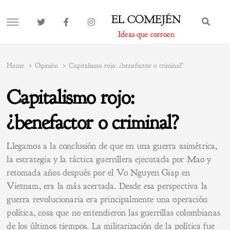
EL COMEJÉN
BUS
MENU
Ideas que corroen
Home
Opinión
Capitalismo rojo: ¿benefactor o criminal?
Capitalismo rojo:
¿benefactor o criminal?
Llegamos a la conclusión de que en una guerra asimétrica,
la estrategia y la táctica guerrillera ejecutada por Mao y
retomada años después por el Vo Nguyen Giap en
Vietnam, era la más acertada. Desde esa perspectiva la
guerra revolucionaria era principalmente una operación
política, cosa que no entendieron las guerrillas colombianas
de los últimos tiempos. La militarización de la política fue