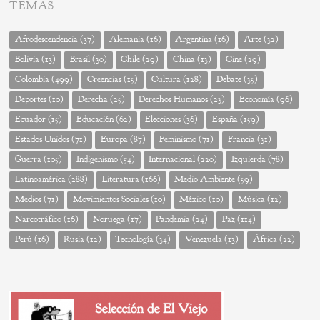
TEMAS
Afrodescendencia
(37)
Alemania
(16)
Argentina
(16)
Arte
(32)
Bolivia
(13)
Brasil
(30)
Chile
(29)
China
(13)
Cine
(29)
Colombia
(499)
Creencias
(15)
Cultura
(128)
Debate
(35)
Deportes
(10)
Derecha
(25)
Derechos Humanos
(23)
Economía
(96)
Ecuador
(15)
Educación
(62)
Elecciones
(36)
España
(159)
Estados Unidos
(71)
Europa
(87)
Feminismo
(71)
Francia
(31)
Guerra
(105)
Indigenismo
(54)
Internacional
(220)
Izquierda
(78)
Latinoamérica
(288)
Literatura
(166)
Medio Ambiente
(59)
Medios
(71)
Movimientos Sociales
(10)
México
(10)
Música
(12)
Narcotráfico
(16)
Noruega
(17)
Pandemia
(24)
Paz
(114)
Perú
(16)
Rusia
(12)
Tecnología
(34)
Venezuela
(13)
África
(22)