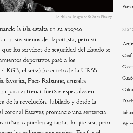
Para 
La Habana. Imagen de Ba-Su en Pixabay.
uando la isla estaba en su apogeo
SEC
ó con sus sueños de deportista, pero su
Activ
n que los servicios de seguridad del Estado se
Confi
namientos deportivos pasó a los
Creen
el KGB, el servicio secreto de la URSS.
Cuade
ia favorita, Paco Rabanne, cruzaba
Cultu
na para entrenar fuerzas especiales en
a de la revolución. Jubilado y desde la
Diari
el coronel Estevez pronunció una sentencia
Edito
s cubanos pueden aguantar lo que sea, pero
Educa
pasen los militares por encima. Ese fue el