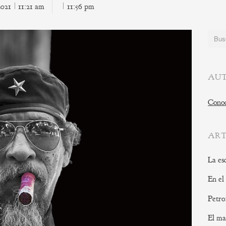
2021
11:21 am
11:56 pm
Buscar
AUT
Conoc
ART
La es
En el
Petro
El ma