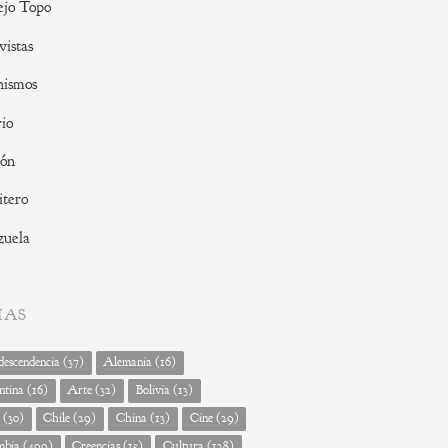
ejo Topo
vistas
nismos
io
ión
tero
zuela
MAS
escendencia
(37)
Alemania
(16)
ntina
(16)
Arte
(32)
Bolivia
(13)
(30)
Chile
(29)
China
(13)
Cine
(29)
mbia
(499)
Creencias
(15)
Cultura
(128)