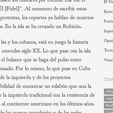
El Vi
 Él [Fidel]”. Al momento de escribir estas
Entre
s protestas, los reportes ya hablan de muertos
Femi
s. En la isla se ha cruzado un Rubicón.
Imper
Opin
as y los cubanos, está en juego la historia
el convulso siglo XX. Lo que pase con la isla
Termi
el balance que se haga del pulso entre
Vene
 pasado. Por lo mismo, lo que pase en Cuba
de la izquierda y de los proyectos
TE
sibilidad de encontrar un eslabón que una la
Afrod
 la izquierda tradicional con la resistencia de
Arge
al continente americano en los últimos años.
Brasil
de las nuevas tecnologías y de las redes
Colo