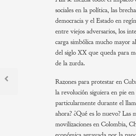
sociales en la política, las brec
democracia y el Estado en regím
entre viejos adversarios, los in
carga simbólica mucho mayor al 
del siglo XX que queda para mos
de la zurda.
Navegación
Razones para protestar en Cub
de
Previous
la revolución siguiera en pie e
Post
entradas
particularmente durante el lla
ahora? ¿Qué es lo nuevo? Las m
movilizaciones en Colombia, C
económica agravada por la pand