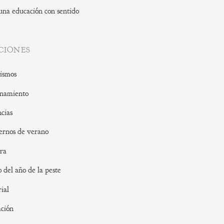
una educación con sentido
CIONES
ismos
namiento
cias
rnos de verano
ra
o del año de la peste
rial
ción