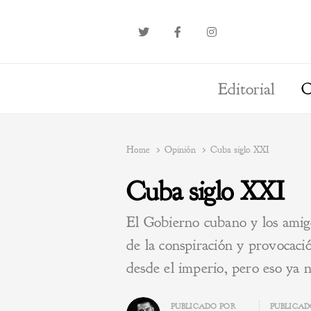
Editorial
O
Home
Opinión
Cuba siglo XXI
Cuba siglo XXI
El Gobierno cubano y los amig
de la conspiración y provocac
desde el imperio, pero eso ya n
Author
PUBLICADO POR
PUBLICA