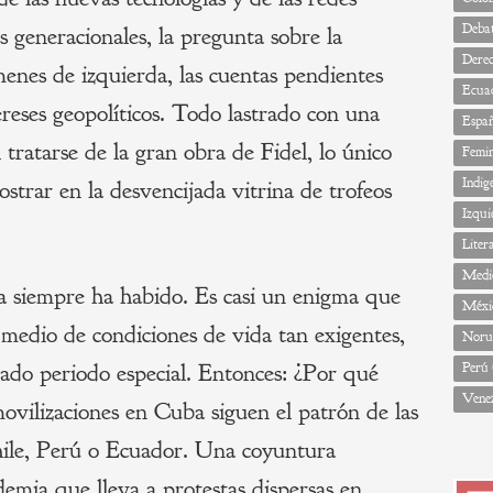
Deba
has generacionales, la pregunta sobre la
Dere
enes de izquierda, las cuentas pendientes
Ecua
tereses geopolíticos. Todo lastrado con una
Espa
tratarse de la gran obra de Fidel, lo único
Femi
Indig
trar en la desvencijada vitrina de trofeos
Izqui
Liter
Medi
a siempre ha habido. Es casi un enigma que
Méxi
n medio de condiciones de vida tan exigentes,
Noru
mado periodo especial. Entonces: ¿Por qué
Perú
Vene
ovilizaciones en Cuba siguen el patrón de las
hile, Perú o Ecuador. Una coyuntura
emia que lleva a protestas dispersas en