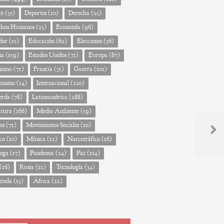
te
(35)
Deportes
(10)
Derecha
(25)
chos Humanos
(23)
Economía
(96)
dor
(15)
Educación
(62)
Elecciones
(36)
ña
(159)
Estados Unidos
(71)
Europa
(87)
nismo
(71)
Francia
(31)
Guerra
(105)
enismo
(54)
Internacional
(220)
erda
(78)
Latinoamérica
(288)
atura
(166)
Medio Ambiente
(59)
os
(71)
Movimientos Sociales
(10)
Next
co
(10)
Música
(12)
Narcotráfico
(16)
Post
ega
(17)
Pandemia
(24)
Paz
(114)
(16)
Rusia
(12)
Tecnología
(34)
zuela
(13)
África
(22)