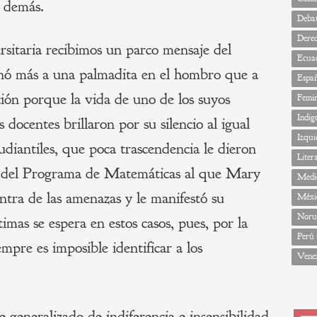
 demás.
Deba
Dere
ersitaria recibimos un parco mensaje del
Ecua
onó más a una palmadita en el hombro que a
Espa
ión porque la vida de uno de los suyos
Femi
Indig
s docentes brillaron por su silencio al igual
Izqui
udiantiles, que poca trascendencia le dieron
Liter
ón del Programa de Matemáticas al que Mary
Medi
ontra de las amenazas y le manifestó su
Méxi
Noru
timas se espera en estos casos, pues, por la
Perú
mpre es imposible identificar a los
Vene
 generalizado de indiferencia e insensibilidad