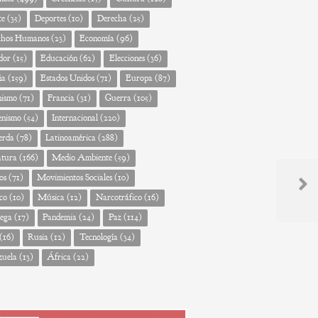
te
(35)
Deportes
(10)
Derecha
(25)
chos Humanos
(23)
Economía
(96)
dor
(15)
Educación
(62)
Elecciones
(36)
ña
(159)
Estados Unidos
(71)
Europa
(87)
nismo
(71)
Francia
(31)
Guerra
(105)
enismo
(54)
Internacional
(220)
erda
(78)
Latinoamérica
(288)
atura
(166)
Medio Ambiente
(59)
os
(71)
Movimientos Sociales
(10)
Next
co
(10)
Música
(12)
Narcotráfico
(16)
Post
ega
(17)
Pandemia
(24)
Paz
(114)
(16)
Rusia
(12)
Tecnología
(34)
zuela
(13)
África
(22)