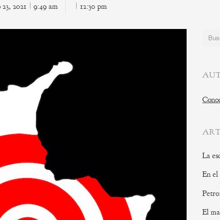
o 23, 2021
9:49 am
12:30 pm
Buscar
AUT
Conoc
ART
La es
En el
Petro
El ma