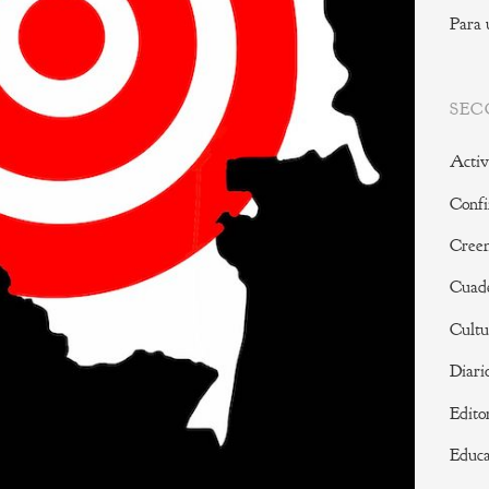
Para 
SEC
Activ
Confi
Creen
Cuade
Cultu
Diari
Edito
Educa