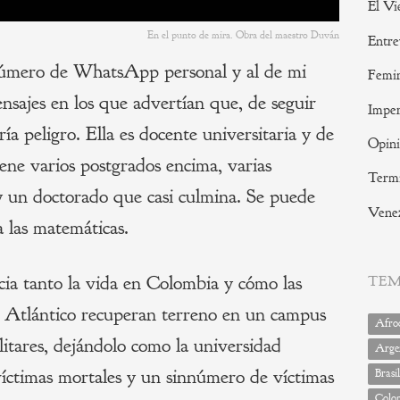
El Vi
En el punto de mira. Obra del maestro Duván
Entre
 número de WhatsApp personal y al de mi
Femi
sajes en los que advertían que, de seguir
Imper
ía peligro. Ella es docente universitaria y de
Opin
iene varios postgrados encima, varias
Termi
 y un doctorado que casi culmina. Se puede
Vene
 las matemáticas.
cia tanto la vida en Colombia y cómo las
TE
l Atlántico recuperan terreno en un campus
Afrod
itares, dejándolo como la universidad
Arge
íctimas mortales y un sinnúmero de víctimas
Brasil
Colo