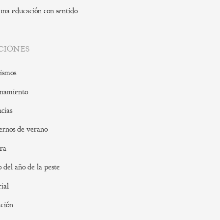
una educación con sentido
CIONES
ismos
namiento
cias
rnos de verano
ra
o del año de la peste
rial
ción