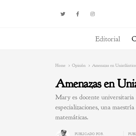
Editorial
O
Home
Opinión
Amenazas en Uniatlántico, 
Amenazas en Uniatl
Mary es docente universitaria 
especializaciones, una maestría
matemáticas.
Author
PUBLICADO POR
PUB