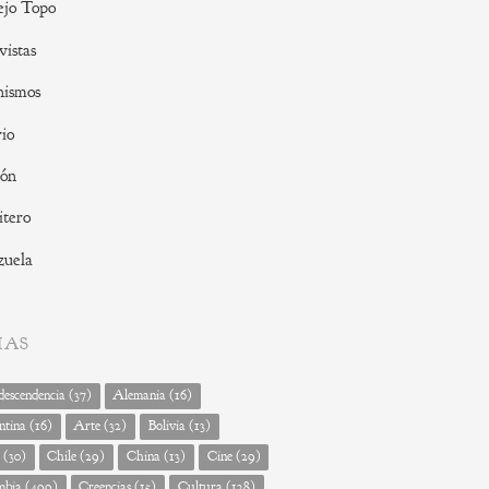
ejo Topo
vistas
nismos
io
ión
tero
zuela
MAS
escendencia
(37)
Alemania
(16)
ntina
(16)
Arte
(32)
Bolivia
(13)
(30)
Chile
(29)
China
(13)
Cine
(29)
mbia
(499)
Creencias
(15)
Cultura
(128)