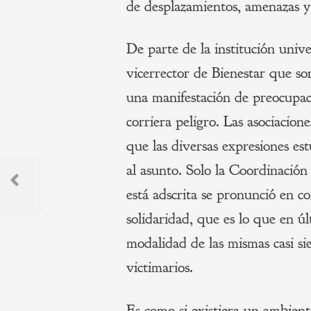
de desplazamientos, amenazas y
De parte de la institución univ
vicerrector de Bienestar que s
una manifestación de preocupac
corriera peligro. Las asociacione
que las diversas expresiones est
Navegación
al asunto. Solo la Coordinaci
de
está adscrita se pronunció en c
Previous
Post
solidaridad, que es lo que en úl
entradas
modalidad de las mismas casi sie
victimarios.
Es como si existiera un ambiente