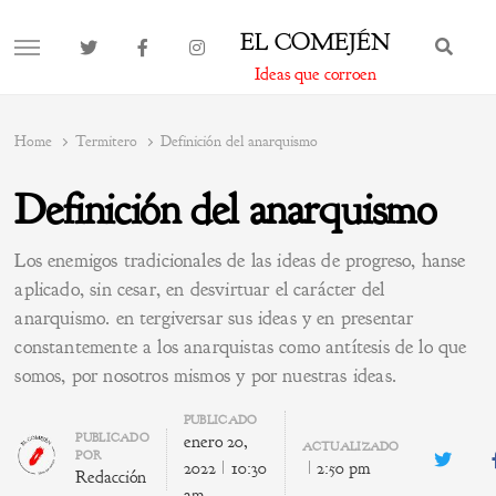
EL COMEJÉN
BUS
MENU
Ideas que corroen
Home
Termitero
Definición del anarquismo
Definición del anarquismo
Los enemigos tradicionales de las ideas de progreso, hanse
aplicado, sin cesar, en desvirtuar el carácter del
anarquismo. en tergiversar sus ideas y en presentar
constantemente a los anarquistas como antítesis de lo que
somos, por nosotros mismos y por nuestras ideas.
PUBLICADO
Author
PUBLICADO
enero 20,
ACTUALIZADO
POR
Twitte
2022
10:30
2:50 pm
Redacción
am