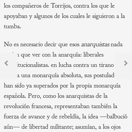
los compañeros de Torrijos, contra los que le
apoyaban y algunos de los cuales le siguieron a la
tumba.
No es necesario decir que esos
anarquistas
nada
tenían que ver con la anarquía: liberales
Navegación
constitucionalistas. en lucha contra un tirano y
de
Previous
Next
contra una monarquía absoluta, sus postulados
Post
Post
entradas
han sido ya superados por la propia monarquía
española. Pero, como los anarquistas de la
revolución francesa, representaban también la
fuerza de avance y de rebeldía, la idea —balbució
aún— de libertad militante; asumían, a los ojos