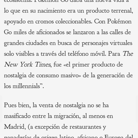
lo que en su nacimiento era un producto terrenal,
apoyado en cromos coleccionables. Con Pokémon
Go miles de aficionados se lanzaron a las calles de
grandes ciudades en busca de personajes virtuales
solo visibles a través del teléfono móvil. Para
The
New York Times
, fue «el primer producto de
nostalgia de consumo masivo» de la generación de
los millennials”.
Navegación
Pues bien, la venta de nostalgia no se ha
de
s
masificado entre la migración, al menos en
P
entradas
Madrid, (a excepción de restaurantes y
panaderías de origen latino, africano o Europa del