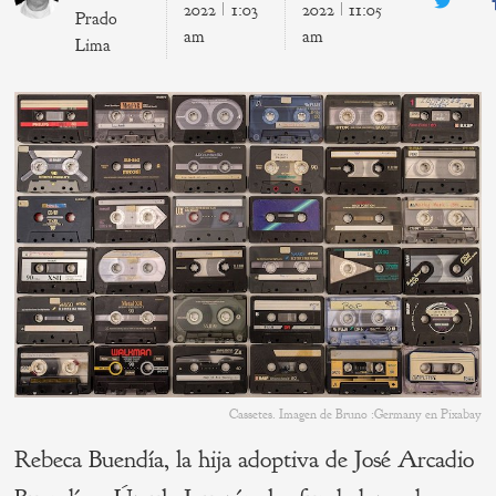
Twitte
2022
1:03
2022
11:05
Prado
am
am
Lima
Cassetes. Imagen de Bruno :Germany en Pixabay
Rebeca Buendía, la hija adoptiva de José Arcadio