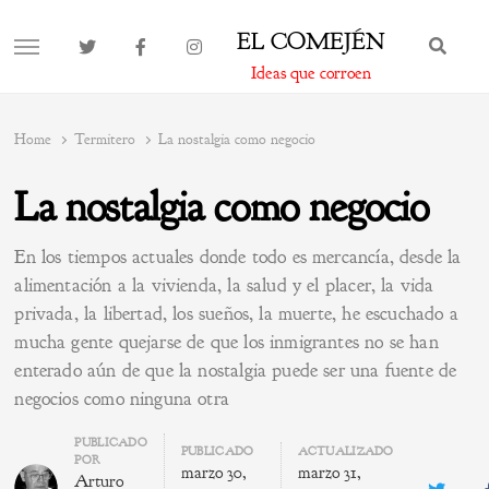
EL COMEJÉN
BUS
MENU
Ideas que corroen
Home
Termitero
La nostalgia como negocio
La nostalgia como negocio
En los tiempos actuales donde todo es mercancía, desde la
alimentación a la vivienda, la salud y el placer, la vida
privada, la libertad, los sueños, la muerte, he escuchado a
mucha gente quejarse de que los inmigrantes no se han
enterado aún de que la nostalgia puede ser una fuente de
negocios como ninguna otra
Author
PUBLICADO
PUBLICADO
ACTUALIZADO
POR
marzo 30,
marzo 31,
Arturo