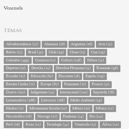
Venezuela
TEMAS
Afrodescendencia
(37)
Alemania
(16)
Argentina
(16)
Arte
(32)
Bolivia
(13)
Brasil
(30)
Chile
(29)
China
(13)
Cine
(29)
Colombia
(499)
Creencias
(15)
Cultura
(128)
Debate
(35)
Deportes
(10)
Derecha
(25)
Derechos Humanos
(23)
Economía
(96)
Ecuador
(15)
Educación
(62)
Elecciones
(36)
España
(159)
Estados Unidos
(71)
Europa
(87)
Feminismo
(71)
Francia
(31)
Guerra
(105)
Indigenismo
(54)
Internacional
(220)
Izquierda
(78)
Latinoamérica
(288)
Literatura
(166)
Medio Ambiente
(59)
Medios
(71)
Movimientos Sociales
(10)
México
(10)
Música
(12)
Narcotráfico
(16)
Noruega
(17)
Pandemia
(24)
Paz
(114)
Perú
(16)
Rusia
(12)
Tecnología
(34)
Venezuela
(13)
África
(22)