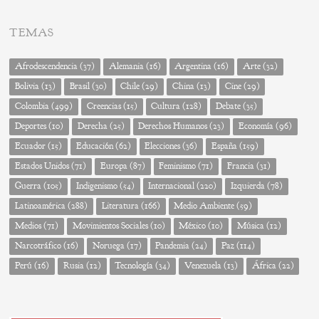
TEMAS
Afrodescendencia
(37)
Alemania
(16)
Argentina
(16)
Arte
(32)
Bolivia
(13)
Brasil
(30)
Chile
(29)
China
(13)
Cine
(29)
Colombia
(499)
Creencias
(15)
Cultura
(128)
Debate
(35)
Deportes
(10)
Derecha
(25)
Derechos Humanos
(23)
Economía
(96)
Ecuador
(15)
Educación
(62)
Elecciones
(36)
España
(159)
Estados Unidos
(71)
Europa
(87)
Feminismo
(71)
Francia
(31)
Guerra
(105)
Indigenismo
(54)
Internacional
(220)
Izquierda
(78)
Latinoamérica
(288)
Literatura
(166)
Medio Ambiente
(59)
Medios
(71)
Movimientos Sociales
(10)
México
(10)
Música
(12)
Narcotráfico
(16)
Noruega
(17)
Pandemia
(24)
Paz
(114)
Perú
(16)
Rusia
(12)
Tecnología
(34)
Venezuela
(13)
África
(22)