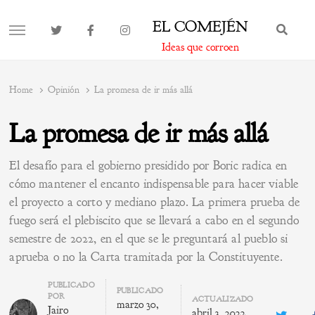
EL COMEJÉN
BUS
MENU
Ideas que corroen
Home
Opinión
La promesa de ir más allá
La promesa de ir más allá
El desafío para el gobierno presidido por Boric radica en
cómo mantener el encanto indispensable para hacer viable
el proyecto a corto y mediano plazo. La primera prueba de
fuego será el plebiscito que se llevará a cabo en el segundo
semestre de 2022, en el que se le preguntará al pueblo si
aprueba o no la Carta tramitada por la Constituyente.
Author
PUBLICADO
PUBLICADO
POR
ACTUALIZADO
marzo 30,
Jairo
abril 3, 2022