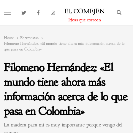
EL COMEJÉN
BUS
MENU
Ideas que corroen
Home
Entrevistas
Filomeno Hernández: «El mundo tiene ahora más información acerca de lo
que pasa en Colombia»
Filomeno Hernández: «El
mundo tiene ahora más
información acerca de lo que
pasa en Colombia»
La madera para mi es muy importante porque vengo del
campo