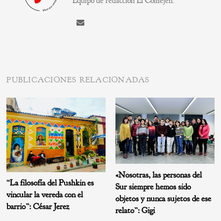
Equipo de redacción El Comején.
PUBLICACIONES RELACIONADAS
«Nosotras, las personas del
“La filosofía del Pushkin es
Sur siempre hemos sido
vincular la vereda con el
objetos y nunca sujetos de ese
barrio”: César Jerez
relato”: Gigi