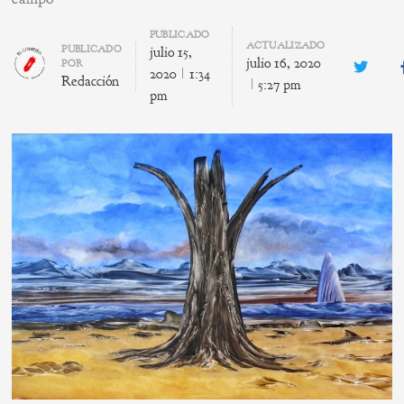
PUBLICADO
ACTUALIZADO
Author
PUBLICADO
julio 15,
julio 16, 2020
POR
Twitte
2020
1:34
Redacción
5:27 pm
pm