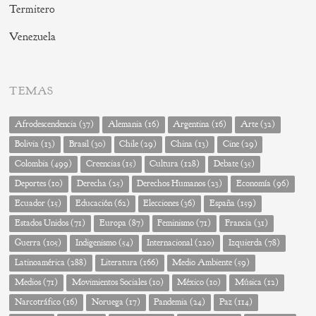
Termitero
Venezuela
TEMAS
Afrodescendencia
(37)
Alemania
(16)
Argentina
(16)
Arte
(32)
Bolivia
(13)
Brasil
(30)
Chile
(29)
China
(13)
Cine
(29)
Colombia
(499)
Creencias
(15)
Cultura
(128)
Debate
(35)
Deportes
(10)
Derecha
(25)
Derechos Humanos
(23)
Economía
(96)
Ecuador
(15)
Educación
(62)
Elecciones
(36)
España
(159)
Estados Unidos
(71)
Europa
(87)
Feminismo
(71)
Francia
(31)
Guerra
(105)
Indigenismo
(54)
Internacional
(220)
Izquierda
(78)
Latinoamérica
(288)
Literatura
(166)
Medio Ambiente
(59)
Medios
(71)
Movimientos Sociales
(10)
México
(10)
Música
(12)
Narcotráfico
(16)
Noruega
(17)
Pandemia
(24)
Paz
(114)