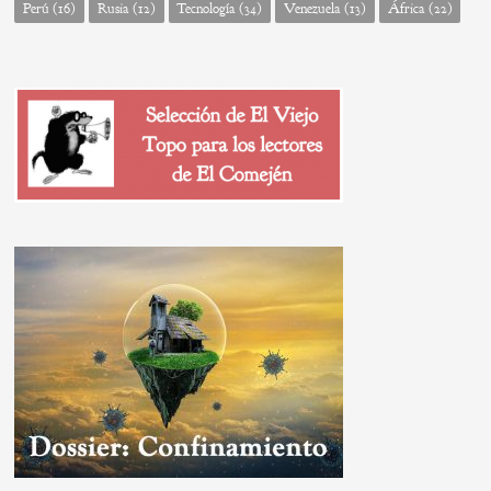
Perú
(16)
Rusia
(12)
Tecnología
(34)
Venezuela
(13)
África
(22)