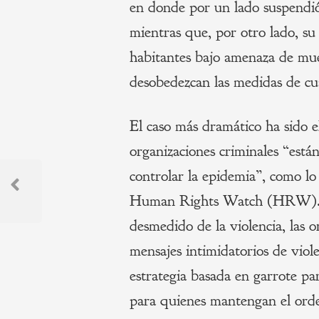
en donde por un lado suspendió 
mientras que, por otro lado, su
habitantes bajo amenaza de muer
desobedezcan las medidas de cu
El caso más dramático ha sido e
organizaciones criminales “est
Navegación
controlar la epidemia”, como lo
de
Human Rights Watch (HRW). A
Previous
Post
desmedido de la violencia, las 
entradas
mensajes intimidatorios de viole
estrategia basada en garrote pa
para quienes mantengan el ord