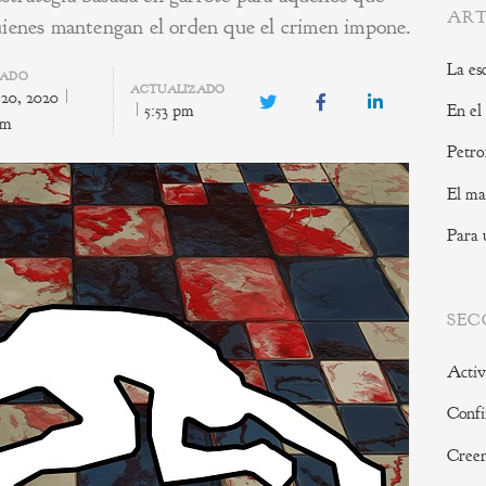
ART
uienes mantengan el orden que el crimen impone.
La es
CADO
ACTUALIZADO
 20, 2020
Twitter
Facebook
LinkedIn
5:53 pm
En el
am
Petro
El ma
Para 
SEC
Activ
Confi
Creen