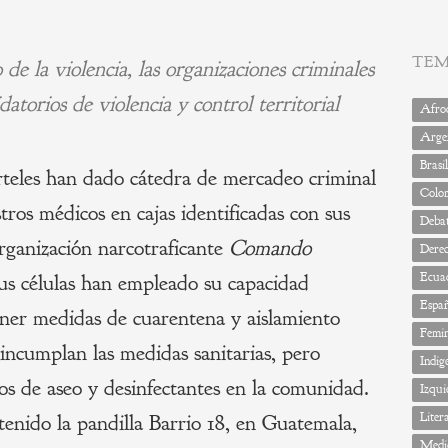
TE
 la violencia, las organizaciones criminales
atorios de violencia y control territorial
Afrod
Arge
Brasil
rteles han dado cátedra de mercadeo criminal
Colo
stros médicos en cajas identificadas con sus
Deba
organización narcotraficante
Comando
Dere
Ecua
 células han empleado su capacidad
Espa
ener medidas de cuarentena y aislamiento
Femi
incumplan las medidas sanitarias, pero
Indig
 de aseo y desinfectantes en la comunidad.
Izqui
Liter
enido la pandilla Barrio 18, en Guatemala,
Medi