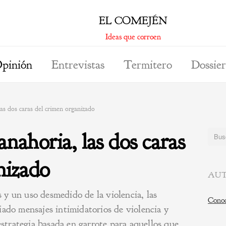
EL COMEJÉN
Ideas que corroen
pinión
Entrevistas
Termitero
Dossier
 las dos caras del crimen organizado
zanahoria, las dos caras
Buscar
nizado
AUT
y un uso desmedido de la violencia, las
Conoc
iado mensajes intimidatorios de violencia y
 estrategia basada en garrote para aquellos que