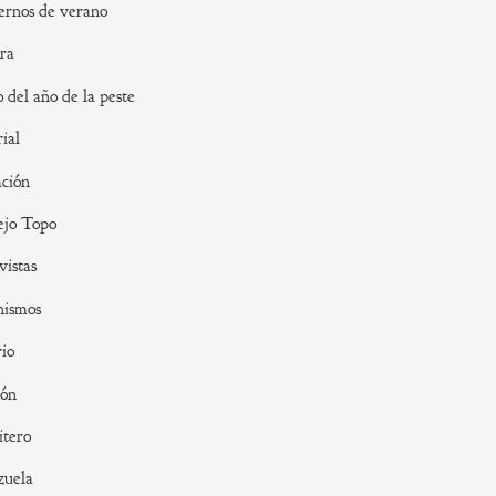
rnos de verano
ra
o del año de la peste
rial
ción
ejo Topo
vistas
nismos
io
ión
tero
zuela