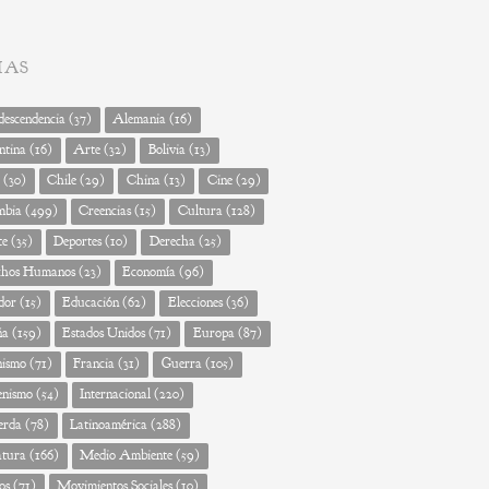
MAS
escendencia
(37)
Alemania
(16)
ntina
(16)
Arte
(32)
Bolivia
(13)
(30)
Chile
(29)
China
(13)
Cine
(29)
mbia
(499)
Creencias
(15)
Cultura
(128)
te
(35)
Deportes
(10)
Derecha
(25)
chos Humanos
(23)
Economía
(96)
dor
(15)
Educación
(62)
Elecciones
(36)
ña
(159)
Estados Unidos
(71)
Europa
(87)
nismo
(71)
Francia
(31)
Guerra
(105)
enismo
(54)
Internacional
(220)
erda
(78)
Latinoamérica
(288)
atura
(166)
Medio Ambiente
(59)
os
(71)
Movimientos Sociales
(10)