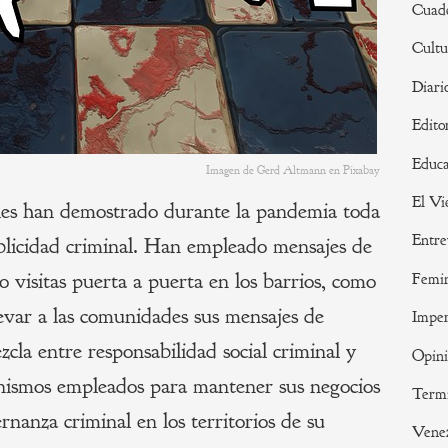
Cuade
Cultu
Diari
Edito
Educa
Imagen de Gerd Altmann en Pixabay
El Vi
ales han demostrado durante la pandemia toda
Entre
licidad criminal. Han empleado mensajes de
uso visitas puerta a puerta en los barrios, como
Femi
evar a las comunidades sus mensajes de
Imper
cla entre responsabilidad social criminal y
Opin
nismos empleados para mantener sus negocios
Termi
ernanza criminal en los territorios de su
Vene