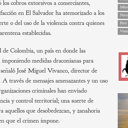
los cobros extorsivos a comerciantes,
Méxi
 facción en El Salvador ha atemorizado a los
Noru
te o del uso de la violencia contra quienes
Perú
Vene
arentena establecidas.
l de Colombia, un país en donde las
án imponiendo medidas draconianas para
 señaló José Miguel Vivanco, director de
 través de mensajes amenazantes y un uso
organizaciones criminales han enviado
ncia y control territorial; una suerte de
ra aquellos que desobedezcan, y zanahoria
en que el crimen impone.