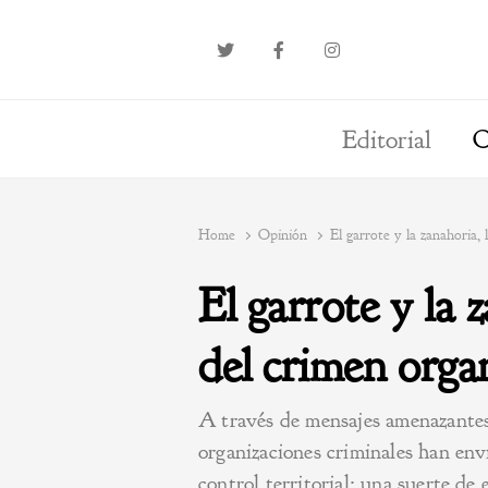
Editorial
O
Home
Opinión
El garrote y la zanahoria,
El garrote y la 
del crimen orga
A través de mensajes amenazantes 
organizaciones criminales han env
control territorial; una suerte de