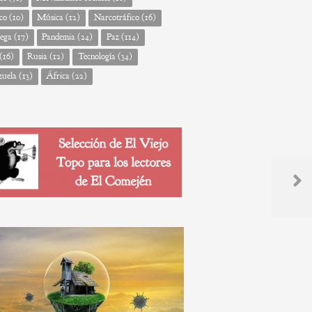
co
(10)
Música
(12)
Narcotráfico
(16)
ega
(17)
Pandemia
(24)
Paz
(114)
(16)
Rusia
(12)
Tecnología
(34)
zuela
(13)
África
(22)
Next
Post