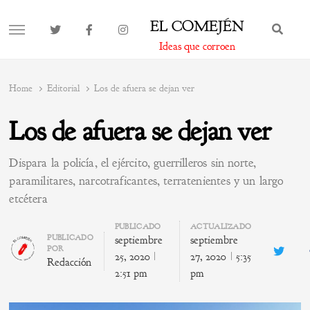
EL COMEJÉN
BUS
MENU
Ideas que corroen
Home
Editorial
Los de afuera se dejan ver
Los de afuera se dejan ver
Dispara la policía, el ejército, guerrilleros sin norte,
paramilitares, narcotraficantes, terratenientes y un largo
etcétera
PUBLICADO
ACTUALIZADO
Author
PUBLICADO
septiembre
septiembre
POR
Twitte
25, 2020
27, 2020
5:35
Redacción
2:51 pm
pm