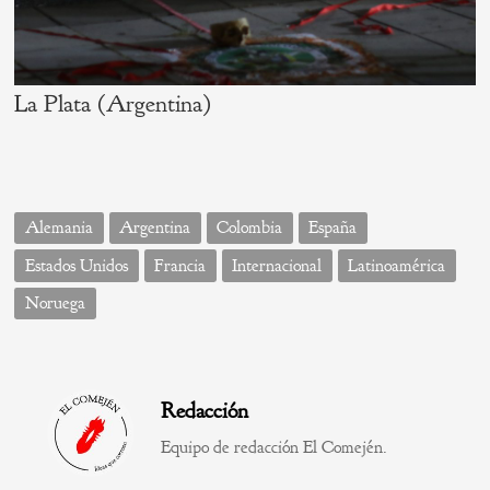
La Plata (Argentina)
Alemania
Argentina
Colombia
España
Estados Unidos
Francia
Internacional
Latinoamérica
Noruega
Redacción
Equipo de redacción El Comején.