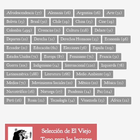
Afrodescendencia
(37)
Alemania
(16)
Argentina
(16)
Arte
(32)
Bolivia
(13)
Brasil
(30)
Chile
(29)
China
(13)
Cine
(29)
Colombia
(499)
Creencias
(15)
Cultura
(128)
Debate
(35)
Deportes
(10)
Derecha
(25)
Derechos Humanos
(23)
Economía
(96)
Ecuador
(15)
Educación
(62)
Elecciones
(36)
España
(159)
Estados Unidos
(71)
Europa
(87)
Feminismo
(71)
Francia
(31)
Guerra
(105)
Indigenismo
(54)
Internacional
(220)
Izquierda
(78)
Latinoamérica
(288)
Literatura
(166)
Medio Ambiente
(59)
Medios
(71)
Movimientos Sociales
(10)
México
(10)
Música
(12)
Narcotráfico
(16)
Noruega
(17)
Pandemia
(24)
Paz
(114)
Perú
(16)
Rusia
(12)
Tecnología
(34)
Venezuela
(13)
África
(22)