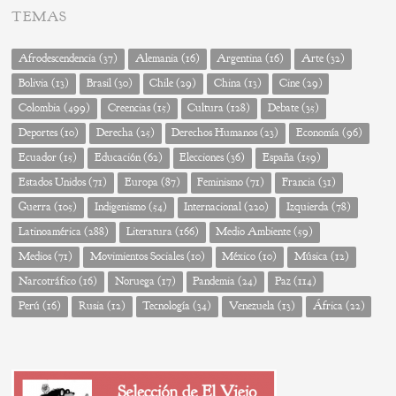
TEMAS
Afrodescendencia
(37)
Alemania
(16)
Argentina
(16)
Arte
(32)
Bolivia
(13)
Brasil
(30)
Chile
(29)
China
(13)
Cine
(29)
Colombia
(499)
Creencias
(15)
Cultura
(128)
Debate
(35)
Deportes
(10)
Derecha
(25)
Derechos Humanos
(23)
Economía
(96)
Ecuador
(15)
Educación
(62)
Elecciones
(36)
España
(159)
Estados Unidos
(71)
Europa
(87)
Feminismo
(71)
Francia
(31)
Guerra
(105)
Indigenismo
(54)
Internacional
(220)
Izquierda
(78)
Latinoamérica
(288)
Literatura
(166)
Medio Ambiente
(59)
Medios
(71)
Movimientos Sociales
(10)
México
(10)
Música
(12)
Narcotráfico
(16)
Noruega
(17)
Pandemia
(24)
Paz
(114)
Perú
(16)
Rusia
(12)
Tecnología
(34)
Venezuela
(13)
África
(22)