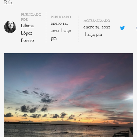
Río.
Author
PUBLICADO
PUBLICADO
POR
ACTUALIZADO
enero 14,
Liliana
enero 15, 2021
Twitte
2021
2:30
López
4:34 pm
pm
Forero