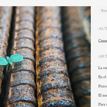
Buscar
AUT
Conoc
ART
La es
En el
Petro
El ma
Para 