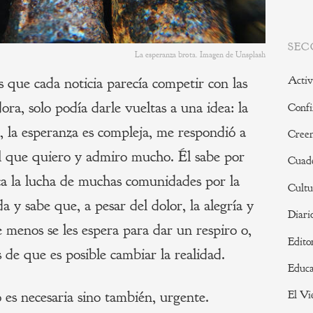
SEC
La esperanza brota. Imagen de Unsplash
s que cada noticia parecía competir con las
Activ
ra, solo podía darle vueltas a una idea: la
Confi
, la esperanza es compleja, me respondió a
Creen
l que quiero y admiro mucho. Él sabe por
Cuade
ca la lucha de muchas comunidades por la
Cultu
a y sabe que, a pesar del dolor, la alegría y
Diari
e menos se les espera para dar un respiro o,
Edito
s de que es posible cambiar la realidad.
Educa
o es necesaria sino también, urgente.
El Vi