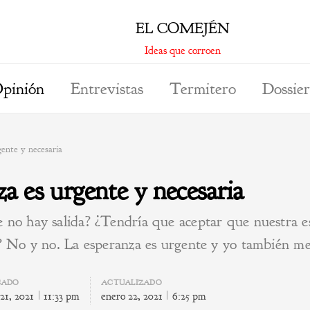
EL COMEJÉN
Ideas que corroen
pinión
Entrevistas
Termitero
Dossier
gente y necesaria
a es urgente y necesaria
 no hay salida? ¿Tendría que aceptar que nuestra e
? No y no. La esperanza es urgente y yo también me 
CADO
ACTUALIZADO
21, 2021
11:33 pm
enero 22, 2021
6:25 pm