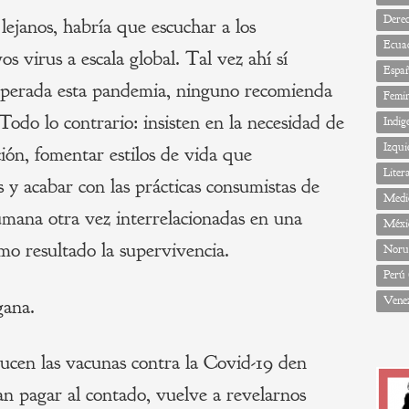
Dere
lejanos, habría que escuchar a los
Ecua
 virus a escala global. Tal vez ahí sí
Espa
uperada esta pandemia, ninguno recomienda
Femi
Todo lo contrario: insisten en la necesidad de
Indig
Izqui
ión, fomentar estilos de vida que
Liter
s y acabar con las prácticas consumistas de
Medi
humana otra vez interrelacionadas en una
Méxi
mo resultado la supervivencia.
Noru
Perú
Vene
gana.
ucen las vacunas contra la Covid-19 den
an pagar al contado, vuelve a revelarnos