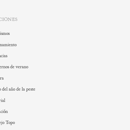
CIONES
ismos
namiento
cias
rnos de verano
ra
o del año de la peste
rial
ción
ejo Topo