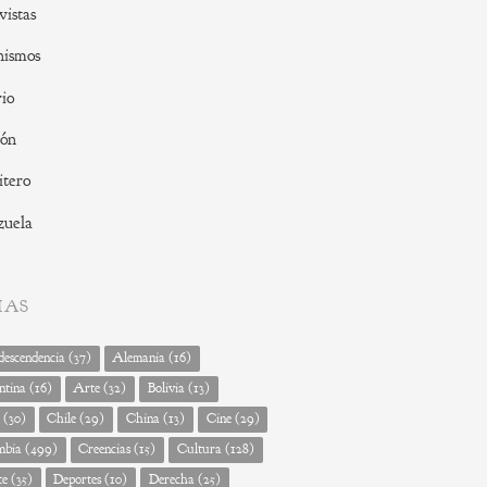
vistas
nismos
io
ión
tero
zuela
MAS
escendencia
(37)
Alemania
(16)
ntina
(16)
Arte
(32)
Bolivia
(13)
(30)
Chile
(29)
China
(13)
Cine
(29)
mbia
(499)
Creencias
(15)
Cultura
(128)
te
(35)
Deportes
(10)
Derecha
(25)