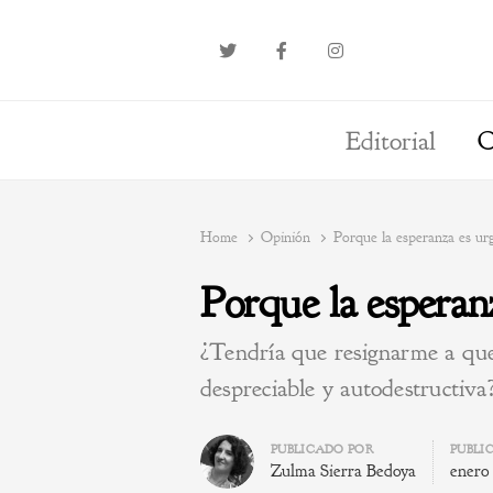
Editorial
O
Home
Opinión
Porque la esperanza es ur
Porque la esperanz
¿Tendría que resignarme a que
despreciable y autodestructiva
Author
PUBLICADO POR
PUBLI
Zulma Sierra Bedoya
enero 