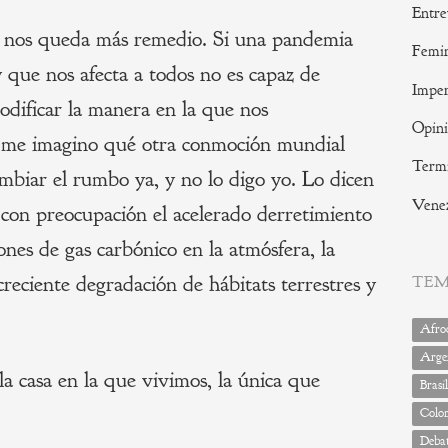
Entre
 nos queda más remedio. Si una pandemia
Femi
 que nos afecta a todos no es capaz de
Imper
odificar la manera en la que nos
Opin
o me imagino qué otra conmoción mundial
Termi
biar el rumbo ya, y no lo digo yo. Lo dicen
Vene
 con preocupación el acelerado derretimiento
iones de gas carbónico en la atmósfera, la
creciente degradación de hábitats terrestres y
TE
Afrod
Arge
a casa en la que vivimos, la única que
Brasil
Colo
Deba