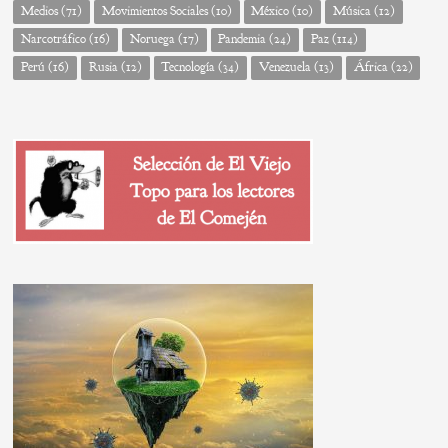
Medios
(71)
Movimientos Sociales
(10)
México
(10)
Música
(12)
Narcotráfico
(16)
Noruega
(17)
Pandemia
(24)
Paz
(114)
Perú
(16)
Rusia
(12)
Tecnología
(34)
Venezuela
(13)
África
(22)