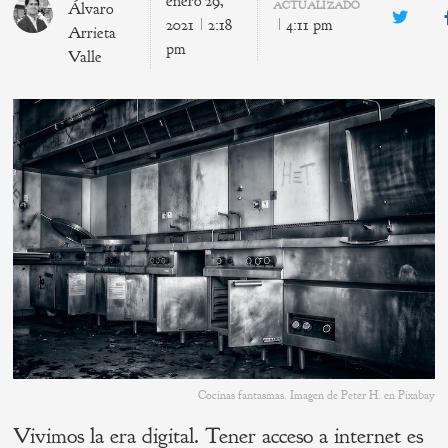
enero 29,
ACTUALIZADO
Álvaro
Twitte
2021
2:18
4:11 pm
Arrieta
pm
Valle
Cocinas fantasmas. Imagen de Peter H. en Pixabay
Vivimos la era digital. Tener acceso a internet es