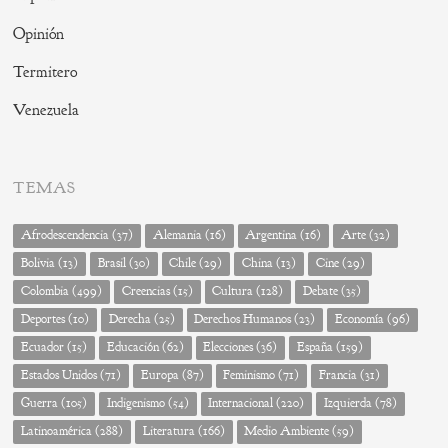
Opinión
Termitero
Venezuela
TEMAS
Afrodescendencia
(37)
Alemania
(16)
Argentina
(16)
Arte
(32)
Bolivia
(13)
Brasil
(30)
Chile
(29)
China
(13)
Cine
(29)
Colombia
(499)
Creencias
(15)
Cultura
(128)
Debate
(35)
Deportes
(10)
Derecha
(25)
Derechos Humanos
(23)
Economía
(96)
Ecuador
(15)
Educación
(62)
Elecciones
(36)
España
(159)
Estados Unidos
(71)
Europa
(87)
Feminismo
(71)
Francia
(31)
Guerra
(105)
Indigenismo
(54)
Internacional
(220)
Izquierda
(78)
Latinoamérica
(288)
Literatura
(166)
Medio Ambiente
(59)