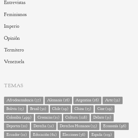
Entrevistas
Feminismos
Imperio
Opinión
Termitero
Venezuela
TEMAS
Afrodescendencia
(37)
Alemania
(16)
Argentina
(16)
Arte
(32)
Bolivia
(13)
Brasil
(30)
Chile
(29)
China
(13)
Cine
(29)
Colombia
(499)
Creencias
(15)
Cultura
(128)
Debate
(35)
Deportes
(10)
Derecha
(25)
Derechos Humanos
(23)
Economía
(96)
Ecuador
(15)
Educación
(62)
Elecciones
(36)
España
(159)