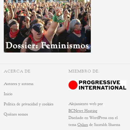
ACERCA DE
MIEMBRO DE:
Autores y autoras
Inicio
Alojamiento web por
Política de privacidad y cookies
BCNewt Hosting
Quiénes somos
Diseñado en WordPress con el
tema
Qalam
de Saurabh Sharma