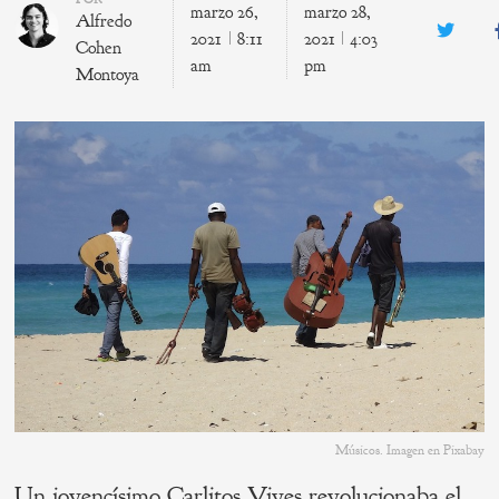
marzo 26,
marzo 28,
Alfredo
Twitte
2021
8:11
2021
4:03
Cohen
am
pm
Montoya
Músicos. Imagen en Pixabay
Un jovencísimo Carlitos Vives revolucionaba el