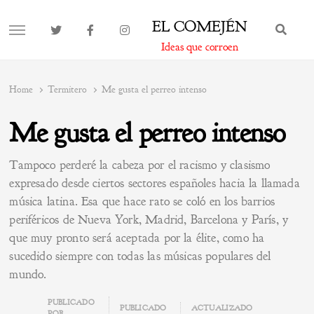
EL COMEJÉN
BUS
MENU
Ideas que corroen
Home
Termitero
Me gusta el perreo intenso
Me gusta el perreo intenso
Tampoco perderé la cabeza por el racismo y clasismo
expresado desde ciertos sectores españoles hacia la llamada
música latina. Esa que hace rato se coló en los barrios
periféricos de Nueva York, Madrid, Barcelona y París, y
que muy pronto será aceptada por la élite, como ha
sucedido siempre con todas las músicas populares del
mundo.
Author
PUBLICADO
PUBLICADO
ACTUALIZADO
POR