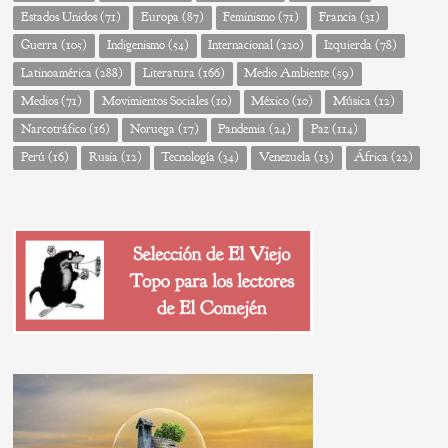
Estados Unidos
(71)
Europa
(87)
Feminismo
(71)
Francia
(31)
Guerra
(105)
Indigenismo
(54)
Internacional
(220)
Izquierda
(78)
Latinoamérica
(288)
Literatura
(166)
Medio Ambiente
(59)
Medios
(71)
Movimientos Sociales
(10)
México
(10)
Música
(12)
Narcotráfico
(16)
Noruega
(17)
Pandemia
(24)
Paz
(114)
Perú
(16)
Rusia
(12)
Tecnología
(34)
Venezuela
(13)
África
(22)