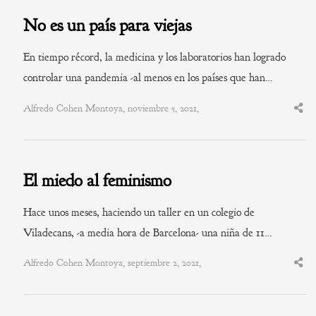
No es un país para viejas
En tiempo récord, la medicina y los laboratorios han logrado
controlar una pandemia -al menos en los países que han…
Alfredo Cohen Montoya, noviembre 5, 2021,
Shar
this
post
El miedo al feminismo
Hace unos meses, haciendo un taller en un colegio de
Viladecans, -a media hora de Barcelona- una niña de 11…
Alfredo Cohen Montoya, septiembre 2, 2021,
Shar
this
post