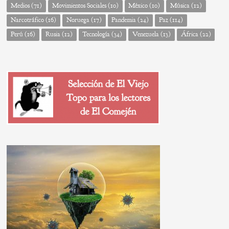
Medios
(71)
Movimientos Sociales
(10)
México
(10)
Música
(12)
Narcotráfico
(16)
Noruega
(17)
Pandemia
(24)
Paz
(114)
Perú
(16)
Rusia
(12)
Tecnología
(34)
Venezuela
(13)
África
(22)