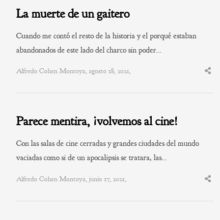
La muerte de un gaitero
Cuando me contó el resto de la historia y el porqué estaban
abandonados de este lado del charco sin poder…
Alfredo Cohen Montoya, agosto 18, 2021,
Shar
this
post
Parece mentira, ¡volvemos al cine!
Con las salas de cine cerradas y grandes ciudades del mundo
vaciadas como si de un apocalipsis se tratara, las…
Alfredo Cohen Montoya, junio 17, 2021,
Shar
this
post