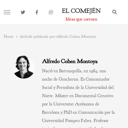
EL COMEJÉN
BUS
MENU
Ideas que corroen
Home
Artículo publicado por:
Alfredo Cohen Montoya
Alfredo Cohen Montoya
Nació en Barranquilla, en 1984, una
noche de Guacherna. Es Comunicador
Social y Periodista de la Universidad del
Norte. Máster en Documental Creativo
por la Universitat Autònoma de
Barcelona y PhD en Comunicación por la
Universidad Pompeu Fabra. Profesor