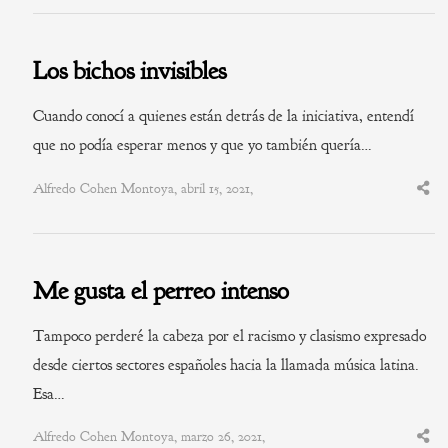
post
Los bichos invisibles
Cuando conocí a quienes están detrás de la iniciativa, entendí
que no podía esperar menos y que yo también quería…
Alfredo Cohen Montoya, abril 15, 2021,
Shar
this
post
Me gusta el perreo intenso
Tampoco perderé la cabeza por el racismo y clasismo expresado
desde ciertos sectores españoles hacia la llamada música latina.
Esa…
Alfredo Cohen Montoya, marzo 26, 2021,
Shar