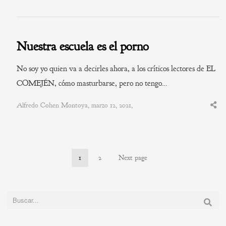
this
post
Nuestra escuela es el porno
No soy yo quien va a decirles ahora, a los críticos lectores de EL
COMEJÉN, cómo masturbarse, pero no tengo…
Alfredo Cohen Montoya, marzo 12, 2021,
Shar
this
post
1
2
Next page
Page
Page
Buscar: