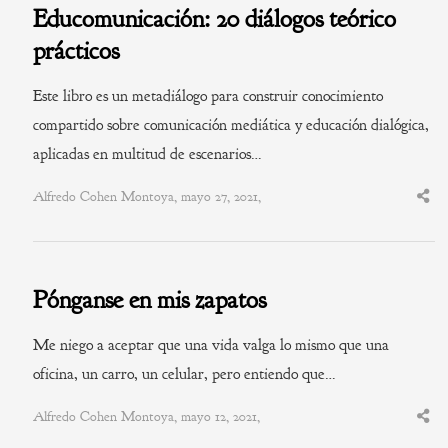
Educomunicación: 20 diálogos teórico
prácticos
Este libro es un metadiálogo para construir conocimiento
compartido sobre comunicación mediática y educación dialógica,
aplicadas en multitud de escenarios…
Alfredo Cohen Montoya, mayo 27, 2021,
Shar
this
post
Pónganse en mis zapatos
Me niego a aceptar que una vida valga lo mismo que una
oficina, un carro, un celular, pero entiendo que…
Alfredo Cohen Montoya, mayo 12, 2021,
Shar
this