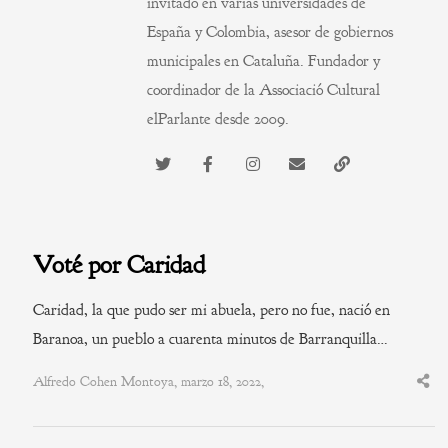
invitado en varias universidades de
España y Colombia, asesor de gobiernos
municipales en Cataluña. Fundador y
coordinador de la Associació Cultural
elParlante desde 2009.
Voté por Caridad
Caridad, la que pudo ser mi abuela, pero no fue, nació en
Baranoa, un pueblo a cuarenta minutos de Barranquilla…
Alfredo Cohen Montoya, marzo 18, 2022,
Shar
this
post