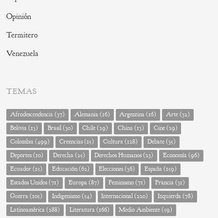
Opinión
Termitero
Venezuela
TEMAS
Afrodescendencia
(37)
Alemania
(16)
Argentina
(16)
Arte
(32)
Bolivia
(13)
Brasil
(30)
Chile
(29)
China
(13)
Cine
(29)
Colombia
(499)
Creencias
(15)
Cultura
(128)
Debate
(35)
Deportes
(10)
Derecha
(25)
Derechos Humanos
(23)
Economía
(96)
Ecuador
(15)
Educación
(62)
Elecciones
(36)
España
(159)
Estados Unidos
(71)
Europa
(87)
Feminismo
(71)
Francia
(31)
Guerra
(105)
Indigenismo
(54)
Internacional
(220)
Izquierda
(78)
Latinoamérica
(288)
Literatura
(166)
Medio Ambiente
(59)