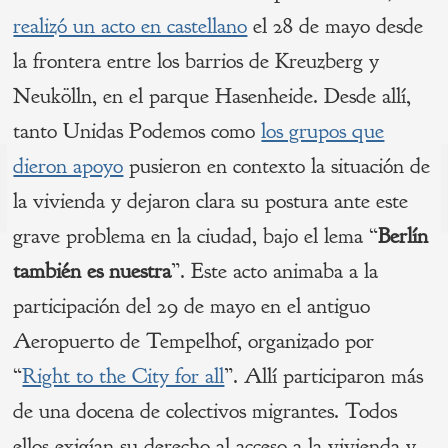
realizó un acto en castellano
el 28 de mayo desde
la frontera entre los barrios de Kreuzberg y
Neukölln, en el parque Hasenheide. Desde allí,
tanto Unidas Podemos como
los grupos que
Navegación
dieron apoyo
pusieron en contexto la situación de
de
la vivienda y dejaron clara su postura ante este
s
P
grave problema en la ciudad, bajo el lema “
Berlín
entradas
también es nuestra
”. Este acto animaba a la
participación del 29 de mayo en el antiguo
Aeropuerto de Tempelhof, organizado por
“
Right to the City for all
”. Allí participaron más
de una docena de colectivos migrantes. Todos
ellos exigían su derecho al acceso a la vivienda y