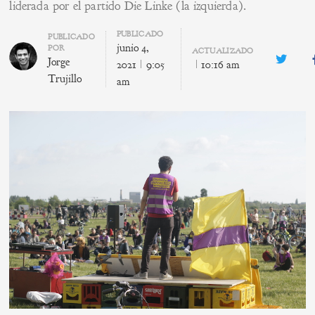
liderada por el partido Die Linke (la izquierda).
PUBLICADO
Author
PUBLICADO
junio 4,
POR
ACTUALIZADO
Jorge
Twitte
2021
9:05
10:16 am
Trujillo
am