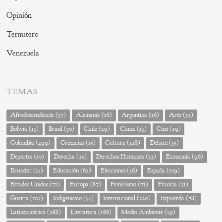
Opinión
Termitero
Venezuela
TEMAS
Afrodescendencia
(37)
Alemania
(16)
Argentina
(16)
Arte
(32)
Bolivia
(13)
Brasil
(30)
Chile
(29)
China
(13)
Cine
(29)
Colombia
(499)
Creencias
(15)
Cultura
(128)
Debate
(35)
Deportes
(10)
Derecha
(25)
Derechos Humanos
(23)
Economía
(96)
Ecuador
(15)
Educación
(62)
Elecciones
(36)
España
(159)
Estados Unidos
(71)
Europa
(87)
Feminismo
(71)
Francia
(31)
Guerra
(105)
Indigenismo
(54)
Internacional
(220)
Izquierda
(78)
Latinoamérica
(288)
Literatura
(166)
Medio Ambiente
(59)