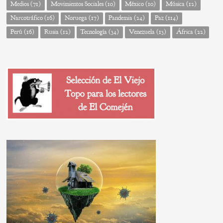
Medios
(71)
Movimientos Sociales
(10)
México
(10)
Música
(12)
Narcotráfico
(16)
Noruega
(17)
Pandemia
(24)
Paz
(114)
Perú
(16)
Rusia
(12)
Tecnología
(34)
Venezuela
(13)
África
(22)