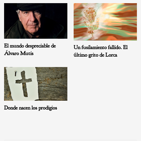
El mundo despreciable de
Un fusilamiento fallido. El
Álvaro Mutis
último grito de Lorca
Donde nacen los prodigios