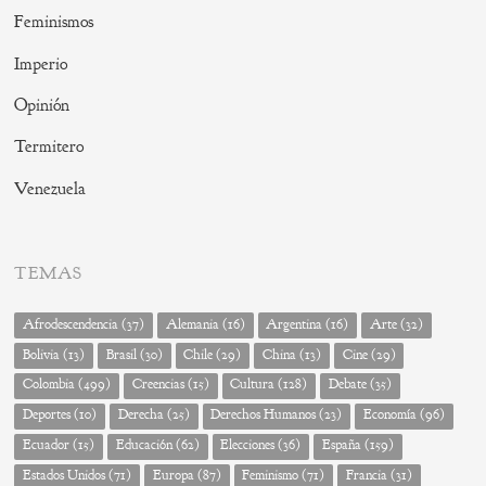
Feminismos
Imperio
Opinión
Termitero
Venezuela
TEMAS
Afrodescendencia
(37)
Alemania
(16)
Argentina
(16)
Arte
(32)
Bolivia
(13)
Brasil
(30)
Chile
(29)
China
(13)
Cine
(29)
Colombia
(499)
Creencias
(15)
Cultura
(128)
Debate
(35)
Deportes
(10)
Derecha
(25)
Derechos Humanos
(23)
Economía
(96)
Ecuador
(15)
Educación
(62)
Elecciones
(36)
España
(159)
Estados Unidos
(71)
Europa
(87)
Feminismo
(71)
Francia
(31)