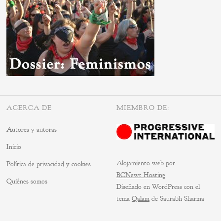
ACERCA DE
MIEMBRO DE:
Autores y autoras
Inicio
Alojamiento web por
Política de privacidad y cookies
BCNewt Hosting
Quiénes somos
Diseñado en WordPress con el
tema
Qalam
de Saurabh Sharma