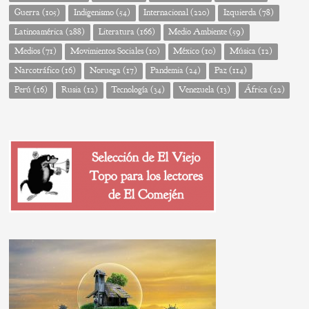
Guerra
(105)
Indigenismo
(54)
Internacional
(220)
Izquierda
(78)
Latinoamérica
(288)
Literatura
(166)
Medio Ambiente
(59)
Medios
(71)
Movimientos Sociales
(10)
México
(10)
Música
(12)
Narcotráfico
(16)
Noruega
(17)
Pandemia
(24)
Paz
(114)
Perú
(16)
Rusia
(12)
Tecnología
(34)
Venezuela
(13)
África
(22)