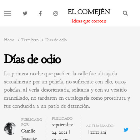
EL COMEJÉN
BUS
MENU
Ideas que corroen
Home
Termitero
Días de odio
Días de odio
La primera noche que pasó en la calle fue ultrajada
sexualmente por un policía, no suficiente con ello, otros
policías, al verla desorientada, solitaria y con su vestido
mancillado, no tardaron en catalogarla como prostituta y
fue conducida a un patio de detención.
PUBLICADO
Author
PUBLICADO
septiembre
POR
ACTUALIZADO
Camilo
Twitte
24, 2021
11:11 am
Insuasty
10:43 am