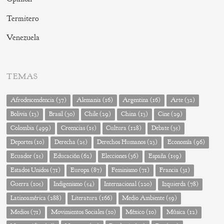
Termitero
Venezuela
TEMAS
Afrodescendencia
(37)
Alemania
(16)
Argentina
(16)
Arte
(32)
Bolivia
(13)
Brasil
(30)
Chile
(29)
China
(13)
Cine
(29)
Colombia
(499)
Creencias
(15)
Cultura
(128)
Debate
(35)
Deportes
(10)
Derecha
(25)
Derechos Humanos
(23)
Economía
(96)
Ecuador
(15)
Educación
(62)
Elecciones
(36)
España
(159)
Estados Unidos
(71)
Europa
(87)
Feminismo
(71)
Francia
(31)
Guerra
(105)
Indigenismo
(54)
Internacional
(220)
Izquierda
(78)
Latinoamérica
(288)
Literatura
(166)
Medio Ambiente
(59)
Medios
(71)
Movimientos Sociales
(10)
México
(10)
Música
(12)