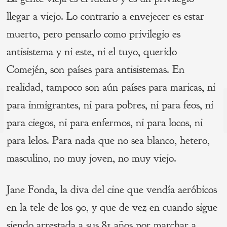
llegar a viejo. Lo contrario a envejecer es estar
muerto, pero pensarlo como privilegio es
antisistema y ni este, ni el tuyo, querido
Comején, son países para antisistemas. En
realidad, tampoco son aún países para maricas, ni
Navegación
para inmigrantes, ni para pobres, ni para feos, ni
de
s
para ciegos, ni para enfermos, ni para locos, ni
P
entradas
para lelos. Para nada que no sea blanco, hetero,
masculino, no muy joven, no muy viejo.
Jane Fonda, la diva del cine que vendía aeróbicos
en la tele de los 90, y que de vez en cuando sigue
siendo arrestada a sus 81 años por marchar a