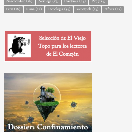
Narcotráfico
(16)
Noruega
(17)
Pandemia
(24)
Paz
(114)
Perú
(16)
Rusia
(12)
Tecnología
(34)
Venezuela
(13)
África
(22)