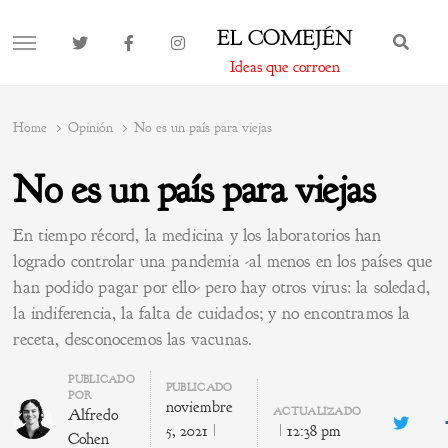
EL COMEJÉN
BUS
MENU
Ideas que corroen
Home
Opinión
No es un país para viejas
No es un país para viejas
En tiempo récord, la medicina y los laboratorios han
logrado controlar una pandemia -al menos en los países que
han podido pagar por ello- pero hay otros virus: la soledad,
la indiferencia, la falta de cuidados; y no encontramos la
receta, desconocemos las vacunas.
Author
PUBLICADO
PUBLICADO
POR
noviembre
ACTUALIZADO
Alfredo
Twitte
5, 2021
12:38 pm
Cohen