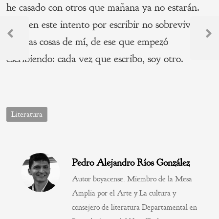
he casado con otros que mañana ya no estarán.
Navegación
Aun en este intento por escribir no sobreviven
muchas cosas de mí, de ese que empezó
de
Previous
Next
Post
Post
escribiendo: cada vez que escribo, soy otro.
entradas
Literatura
Pedro Alejandro Ríos González
Autor boyacense. Miembro de la Mesa
Amplia por el Arte y La cultura y
consejero de literatura Departamental en