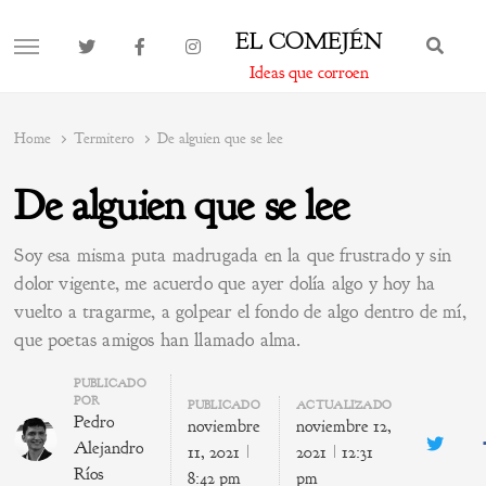
EL COMEJÉN
BUS
MENU
Ideas que corroen
Home
Termitero
De alguien que se lee
De alguien que se lee
Soy esa misma puta madrugada en la que frustrado y sin
dolor vigente, me acuerdo que ayer dolía algo y hoy ha
vuelto a tragarme, a golpear el fondo de algo dentro de mí,
que poetas amigos han llamado alma.
Author
PUBLICADO
POR
PUBLICADO
ACTUALIZADO
Pedro
noviembre
noviembre 12,
Alejandro
Twitte
11, 2021
2021
12:31
Ríos
8:42 pm
pm