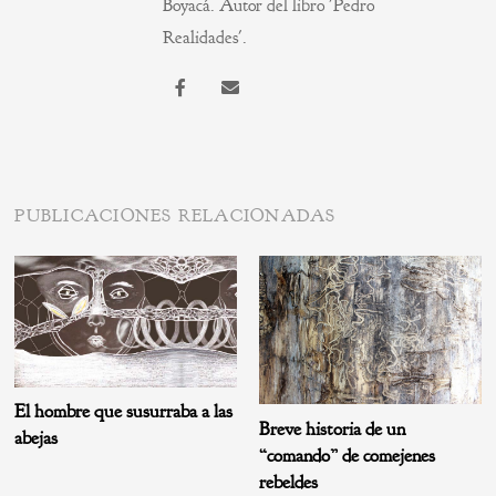
Boyacá. Autor del libro 'Pedro
Realidades'.
PUBLICACIONES RELACIONADAS
El hombre que susurraba a las
Breve historia de un
abejas
“comando” de comejenes
rebeldes