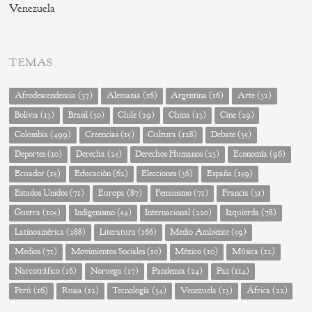
Venezuela
TEMAS
Afrodescendencia
(37)
Alemania
(16)
Argentina
(16)
Arte
(32)
Bolivia
(13)
Brasil
(30)
Chile
(29)
China
(13)
Cine
(29)
Colombia
(499)
Creencias
(15)
Cultura
(128)
Debate
(35)
Deportes
(10)
Derecha
(25)
Derechos Humanos
(23)
Economía
(96)
Ecuador
(15)
Educación
(62)
Elecciones
(36)
España
(159)
Estados Unidos
(71)
Europa
(87)
Feminismo
(71)
Francia
(31)
Guerra
(105)
Indigenismo
(54)
Internacional
(220)
Izquierda
(78)
Latinoamérica
(288)
Literatura
(166)
Medio Ambiente
(59)
Medios
(71)
Movimientos Sociales
(10)
México
(10)
Música
(12)
Narcotráfico
(16)
Noruega
(17)
Pandemia
(24)
Paz
(114)
Perú
(16)
Rusia
(12)
Tecnología
(34)
Venezuela
(13)
África
(22)