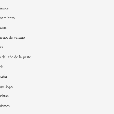
ismos
namiento
cias
rnos de verano
ra
o del año de la peste
rial
ción
ejo Topo
vistas
nismos