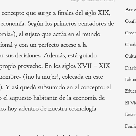
Imagen de Rilsonav en Pixabay
Activ
, concepto que surge a finales del siglo XIX,
Confi
a economía. Según los primeros pensadores de
omía»), el sujeto que actúa en el mundo
Creen
onal y con un perfecto acceso a la
Cuade
ar sus decisiones. Además, está guiado
Cultu
propio provecho. En los siglos XVII – XIX
Diari
«hombre» (¡no la mujer!, colocada en este
Edito
). Y así quedó subsumido en el concepto: el
Educa
o el supuesto habitante de la economía de
El Vi
os hoy adentro de nuestra cosmología
Entre
Femi