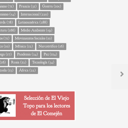
nismo
(71)
Francia
(31)
Guerra
(105)
enismo
(54)
Internacional
(220)
erda
(78)
Latinoamérica
(288)
atura
(166)
Medio Ambiente
(59)
os
(71)
Movimientos Sociales
(10)
co
(10)
Música
(12)
Narcotráfico
(16)
ega
(17)
Pandemia
(24)
Paz
(114)
(16)
Rusia
(12)
Tecnología
(34)
zuela
(13)
África
(22)
Next
Post