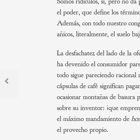
Somos ridículos, sí, pero no da
el poder, que define los términ
Además, con todo nuestro cong
añicos, literalmente, el suelo ba
La desfachatez del lado de la of
ha devenido el consumidor pare
Navegación
todo sigue pareciendo racional 
cápsulas de café significan paga
de
Previous
Post
ocasionar montañas de basura pl
entradas
sobre su inventor: ¡que empren
el máximo mandamiento de
ho
el provecho propio.