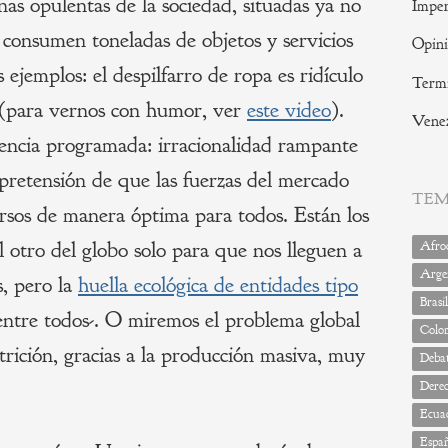
nas opulentas de la sociedad, situadas ya no
Imper
e consumen toneladas de objetos y servicios
Opin
 ejemplos: el despilfarro de ropa es ridículo
Termi
 (para vernos con humor, ver
este video
).
Vene
scencia programada: irracionalidad rampante
 pretensión de que las fuerzas del mercado
TE
cursos de manera óptima para todos. Están los
l otro del globo solo para que nos lleguen a
Afrod
Arge
s, pero la
huella ecológica de entidades tipo
Brasil
ntre todos-. O miremos el problema global
Colo
trición, gracias a la producción masiva, muy
Deba
Dere
Ecua
Espa