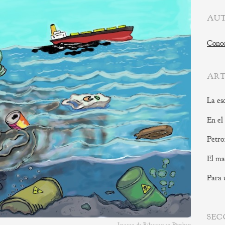
AUT
Conoc
ART
La es
En el
Petro
El ma
Para 
SEC