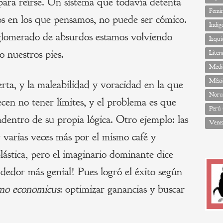
 para reírse. Un sistema que todavía detenta
Femi
os en los que pensamos, no puede ser cómico.
Indig
lomerado de absurdos estamos volviendo
Izqui
jo nuestros pies.
Liter
Medi
Méxi
erta, y la maleabilidad y voracidad en la que
Noru
cen no tener límites, y el problema es que
Perú
adentro de su propia lógica. Otro ejemplo: las
Vene
r varias veces más por el mismo café y
ástica, pero el imaginario dominante dice
dedor más genial! Pues logró el éxito según
mo economicus
: optimizar ganancias y buscar