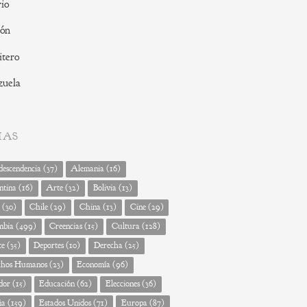
io
ión
tero
zuela
MAS
escendencia
(37)
Alemania
(16)
ntina
(16)
Arte
(32)
Bolivia
(13)
(30)
Chile
(29)
China
(13)
Cine
(29)
mbia
(499)
Creencias
(15)
Cultura
(128)
te
(35)
Deportes
(10)
Derecha
(25)
chos Humanos
(23)
Economía
(96)
dor
(15)
Educación
(62)
Elecciones
(36)
ña
(159)
Estados Unidos
(71)
Europa
(87)