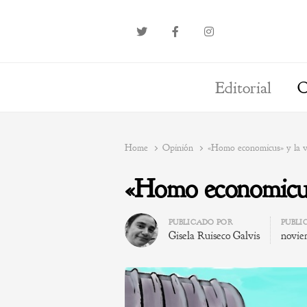
Editorial
O
Home
Opinión
«Homo economicus» y la v
«Homo economicus
Author
PUBLICADO POR
PUBLI
Gisela Ruiseco Galvis
novie