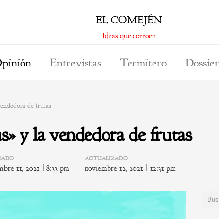
EL COMEJÉN
Ideas que corroen
pinión
Entrevistas
Termitero
Dossier
endedora de frutas
» y la vendedora de frutas
CADO
ACTUALIZADO
mbre 11, 2021
8:33 pm
noviembre 12, 2021
12:31 pm
Buscar