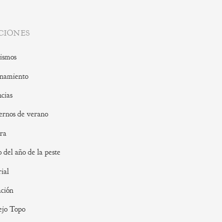
CIONES
ismos
namiento
cias
rnos de verano
ra
o del año de la peste
rial
ción
ejo Topo