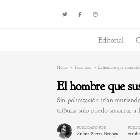
Editorial
O
Home
Termitero
El hombre que susurraba
El hombre que sus
Sin polinización irían muriend
tribuna solo puedo susurrar a 
Author
PUBLICADO POR
PUBLI
Zulma Sierra Bedoya
octubr