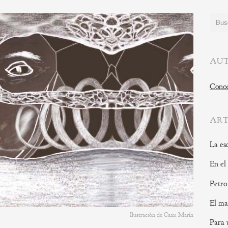
Buscar
AUT
Conoc
ART
La es
En el
Petro
El ma
Ilustración de Cami Marín
Para 