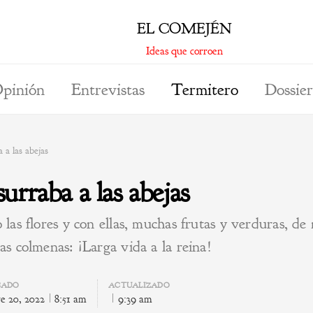
EL COMEJÉN
Ideas que corroen
pinión
Entrevistas
Termitero
Dossier
 a las abejas
urraba a las abejas
o las flores y con ellas, muchas frutas y verduras, 
las colmenas: ¡Larga vida a la reina!
CADO
ACTUALIZADO
e 20, 2022
8:51 am
9:39 am