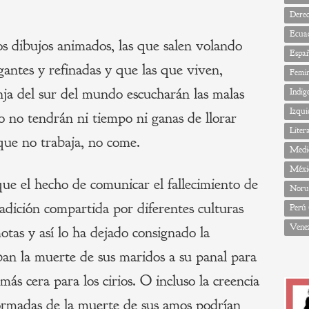
Dere
Ecua
 dibujos animados, las que salen volando
Espa
egantes y refinadas y que las que viven,
Femi
a del sur del mundo escucharán las malas
Indig
Izqui
ro no tendrán ni tiempo ni ganas de llorar
Liter
 que no trabaja, no come.
Medi
Méxi
que el hecho de comunicar el fallecimiento de
Noru
radición compartida por diferentes culturas
Perú
Vene
tas y así lo ha dejado consignado la
aban la muerte de sus maridos a su panal para
ás cera para los cirios. O incluso la creencia
formadas de la muerte de sus amos podrían