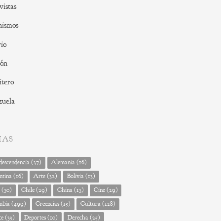
vistas
nismos
io
ión
tero
zuela
MAS
escendencia
(37)
Alemania
(16)
ntina
(16)
Arte
(32)
Bolivia
(13)
(30)
Chile
(29)
China
(13)
Cine
(29)
mbia
(499)
Creencias
(15)
Cultura
(128)
te
(35)
Deportes
(10)
Derecha
(25)