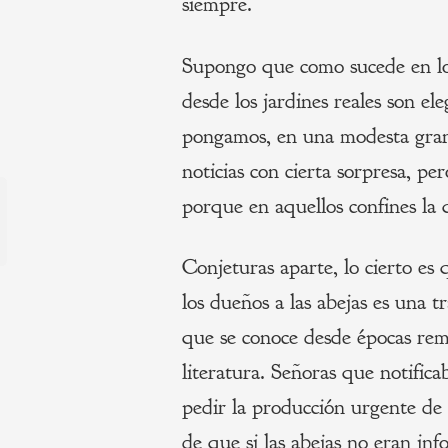
siempre.
Supongo que como sucede en los
desde los jardines reales son el
pongamos, en una modesta granj
noticias con cierta sorpresa, pe
Navegación
porque en aquellos confines la
de
s
Conjeturas aparte, lo cierto es 
entradas
los dueños a las abejas es una t
que se conoce desde épocas remo
literatura. Señoras que notific
pedir la producción urgente de m
de que si las abejas no eran in