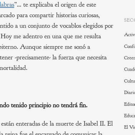
labras
”… te explicaba el origen de este
cado para compartir historias curiosas,
SEC
entido a un conjunto de vocablos elegidos por
Activ
a. Hoy me adentro en una que me resulta
mpiterno. Aunque siempre me sonó a
Confi
 tener -precisamente- la fuerza que necesita
Creen
mortalidad.
Cuade
Cultu
Diari
do tenido principio no tendrá fin.
Edito
Educa
están enteradas de la muerte de Isabel II. El
El Vi
la reina fue el encargado de comunicar la