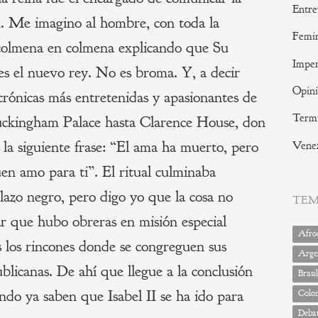
Entre
n. Me imagino al hombre, con toda la
Femi
 colmena en colmena explicando que Su
Imper
 es el nuevo rey. No es broma. Y, a decir
Opin
crónicas más entretenidas y apasionantes de
Termi
uckingham Palace hasta Clarence House, don
la siguiente frase: “El ama ha muerto, pero
Vene
en amo para ti”. El ritual culminaba
lazo negro, pero digo yo que la cosa no
TE
r que hubo obreras en misión especial
Afrod
s los rincones donde se congreguen sus
Arge
blicanas. De ahí que llegue a la conclusión
Brasil
ndo ya saben que Isabel II se ha ido para
Colo
Deba