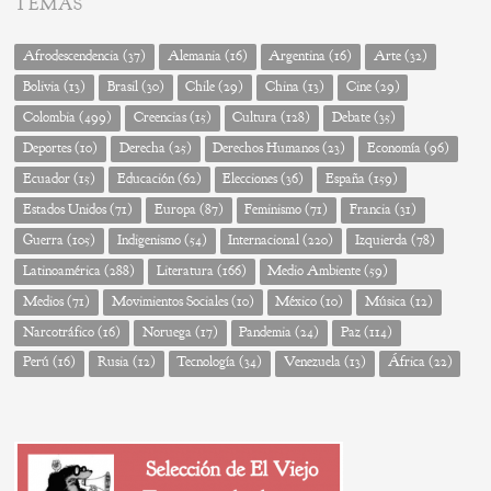
TEMAS
Afrodescendencia
(37)
Alemania
(16)
Argentina
(16)
Arte
(32)
Bolivia
(13)
Brasil
(30)
Chile
(29)
China
(13)
Cine
(29)
Colombia
(499)
Creencias
(15)
Cultura
(128)
Debate
(35)
Deportes
(10)
Derecha
(25)
Derechos Humanos
(23)
Economía
(96)
Ecuador
(15)
Educación
(62)
Elecciones
(36)
España
(159)
Estados Unidos
(71)
Europa
(87)
Feminismo
(71)
Francia
(31)
Guerra
(105)
Indigenismo
(54)
Internacional
(220)
Izquierda
(78)
Latinoamérica
(288)
Literatura
(166)
Medio Ambiente
(59)
Medios
(71)
Movimientos Sociales
(10)
México
(10)
Música
(12)
Narcotráfico
(16)
Noruega
(17)
Pandemia
(24)
Paz
(114)
Perú
(16)
Rusia
(12)
Tecnología
(34)
Venezuela
(13)
África
(22)