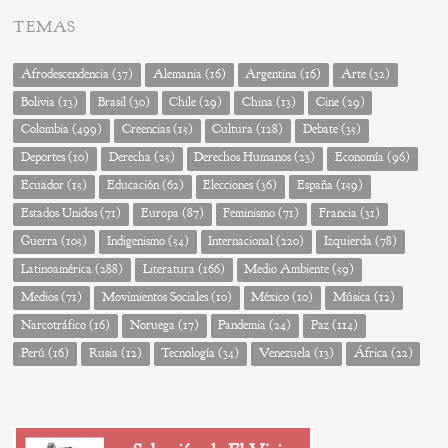
TEMAS
Afrodescendencia
(37)
Alemania
(16)
Argentina
(16)
Arte
(32)
Bolivia
(13)
Brasil
(30)
Chile
(29)
China
(13)
Cine
(29)
Colombia
(499)
Creencias
(15)
Cultura
(128)
Debate
(35)
Deportes
(10)
Derecha
(25)
Derechos Humanos
(23)
Economía
(96)
Ecuador
(15)
Educación
(62)
Elecciones
(36)
España
(159)
Estados Unidos
(71)
Europa
(87)
Feminismo
(71)
Francia
(31)
Guerra
(105)
Indigenismo
(54)
Internacional
(220)
Izquierda
(78)
Latinoamérica
(288)
Literatura
(166)
Medio Ambiente
(59)
Medios
(71)
Movimientos Sociales
(10)
México
(10)
Música
(12)
Narcotráfico
(16)
Noruega
(17)
Pandemia
(24)
Paz
(114)
Perú
(16)
Rusia
(12)
Tecnología
(34)
Venezuela
(13)
África
(22)