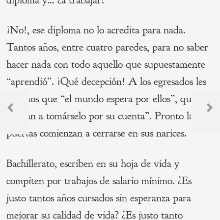
¡No!, ese diploma no lo acredita para nada.
Tantos años, entre cuatro paredes, para no saber
hacer nada con todo aquello que supuestamente
“aprendió”. ¡Qué decepción! A los egresados les
Navegación
decimos que “el mundo espera por ellos”, que
“salgan a tomárselo por su cuenta”. Pronto las
de
Previous
Next
Post
Post
puertas comienzan a cerrarse en sus narices.
entradas
Bachillerato, escriben en su hoja de vida y
compiten por trabajos de salario mínimo. ¿Es
justo tantos años cursados sin esperanza para
mejorar su calidad de vida? ¿Es justo tanto