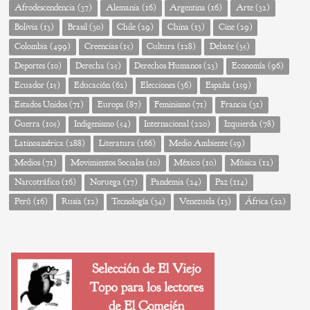
Afrodescendencia
(37)
Alemania
(16)
Argentina
(16)
Arte
(32)
Bolivia
(13)
Brasil
(30)
Chile
(29)
China
(13)
Cine
(29)
Colombia
(499)
Creencias
(15)
Cultura
(128)
Debate
(35)
Deportes
(10)
Derecha
(25)
Derechos Humanos
(23)
Economía
(96)
Ecuador
(15)
Educación
(62)
Elecciones
(36)
España
(159)
Estados Unidos
(71)
Europa
(87)
Feminismo
(71)
Francia
(31)
Guerra
(105)
Indigenismo
(54)
Internacional
(220)
Izquierda
(78)
Latinoamérica
(288)
Literatura
(166)
Medio Ambiente
(59)
Medios
(71)
Movimientos Sociales
(10)
México
(10)
Música
(12)
Narcotráfico
(16)
Noruega
(17)
Pandemia
(24)
Paz
(114)
Perú
(16)
Rusia
(12)
Tecnología
(34)
Venezuela
(13)
África
(22)