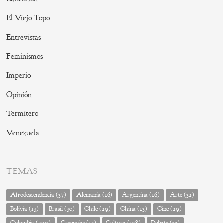
El Viejo Topo
Entrevistas
Feminismos
Imperio
Opinión
Termitero
Venezuela
TEMAS
Afrodescendencia
(37)
Alemania
(16)
Argentina
(16)
Arte
(32)
Bolivia
(13)
Brasil
(30)
Chile
(29)
China
(13)
Cine
(29)
Colombia
(499)
Creencias
(15)
Cultura
(128)
Debate
(35)