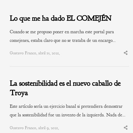
Lo que me ha dado EL COMEJÉN
Cuando se me propuso poner en marcha este portal para
comejenes, estaba claro que no se trataba de un encargo…
Gustavo Franco, abril 15, 2021,
Shar
this
post
La sostenibilidad es el nuevo caballo de
Troya
Este artículo sería un ejercicio banal si pretendiera demostrar
que la sostenibilidad fue un invento de la izquierda. Nada de…
Gustavo Franco, abril 9, 2021,
Shar