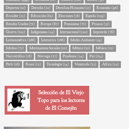
Deportes
(10)
Derecha
(25)
Derechos Humanos
(23)
Economía
(96)
Ecuador
(15)
Educación
(62)
Elecciones
(36)
España
(159)
Estados Unidos
(71)
Europa
(87)
Feminismo
(71)
Francia
(31)
Guerra
(105)
Indigenismo
(54)
Internacional
(220)
Izquierda
(78)
Latinoamérica
(288)
Literatura
(166)
Medio Ambiente
(59)
Medios
(71)
Movimientos Sociales
(10)
México
(10)
Música
(12)
Narcotráfico
(16)
Noruega
(17)
Pandemia
(24)
Paz
(114)
Perú
(16)
Rusia
(12)
Tecnología
(34)
Venezuela
(13)
África
(22)