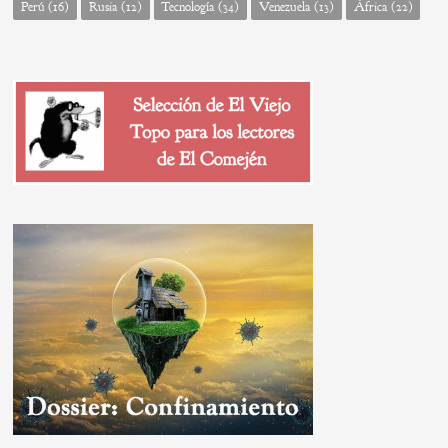
Perú
(16)
Rusia
(12)
Tecnología
(34)
Venezuela
(13)
África
(22)