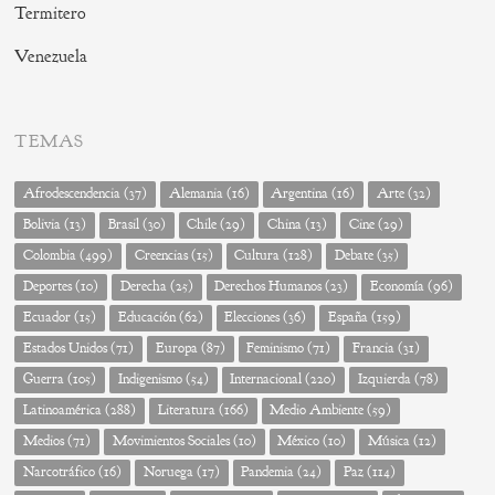
Termitero
Venezuela
TEMAS
Afrodescendencia
(37)
Alemania
(16)
Argentina
(16)
Arte
(32)
Bolivia
(13)
Brasil
(30)
Chile
(29)
China
(13)
Cine
(29)
Colombia
(499)
Creencias
(15)
Cultura
(128)
Debate
(35)
Deportes
(10)
Derecha
(25)
Derechos Humanos
(23)
Economía
(96)
Ecuador
(15)
Educación
(62)
Elecciones
(36)
España
(159)
Estados Unidos
(71)
Europa
(87)
Feminismo
(71)
Francia
(31)
Guerra
(105)
Indigenismo
(54)
Internacional
(220)
Izquierda
(78)
Latinoamérica
(288)
Literatura
(166)
Medio Ambiente
(59)
Medios
(71)
Movimientos Sociales
(10)
México
(10)
Música
(12)
Narcotráfico
(16)
Noruega
(17)
Pandemia
(24)
Paz
(114)