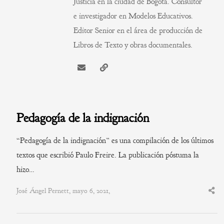
Justicia en la ciudad de Bogotá. Consultor
e investigador en Modelos Educativos.
Editor Senior en el área de producción de
Libros de Texto y obras documentales.
Pedagogía de la indignación
“Pedagogía de la indignación” es una compilación de los últimos
textos que escribió Paulo Freire. La publicación póstuma la
hizo…
José Ángel Pernett, mayo 6, 2021,
Shar
this
post