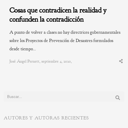
Cosas que contradicen la realidad y
confunden la contradicción
A punto de volver a clases no hay directrices gubernamentales
sobre los Proyectos de Prevención de Desastres formulados
desde tiempo…
José Ángel Pernett, septiembre 4, 2020,
Shar
this
post
Buscar:
AUTORES Y AUTORAS RECIENTES