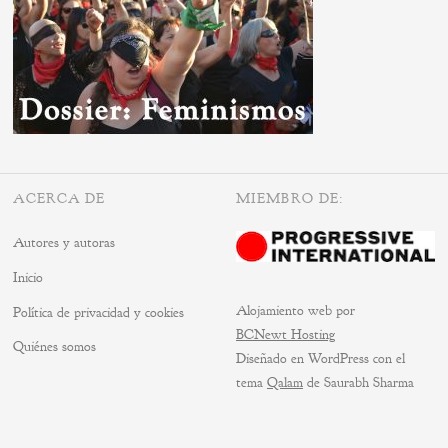
ACERCA DE
MIEMBRO DE:
Autores y autoras
Inicio
Alojamiento web por
Política de privacidad y cookies
BCNewt Hosting
Quiénes somos
Diseñado en WordPress con el
tema
Qalam
de Saurabh Sharma