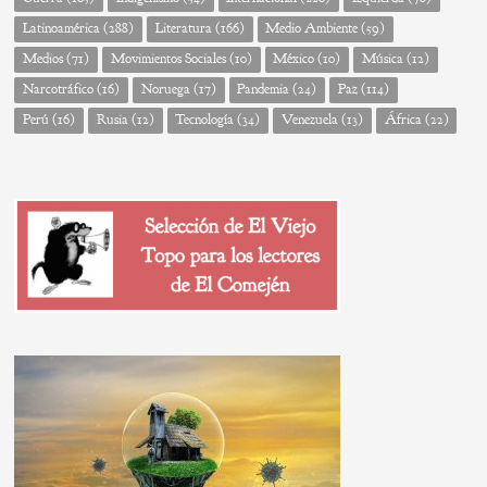
Latinoamérica
(288)
Literatura
(166)
Medio Ambiente
(59)
Medios
(71)
Movimientos Sociales
(10)
México
(10)
Música
(12)
Narcotráfico
(16)
Noruega
(17)
Pandemia
(24)
Paz
(114)
Perú
(16)
Rusia
(12)
Tecnología
(34)
Venezuela
(13)
África
(22)