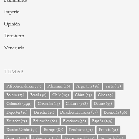
Feminismos
Imperio
Opinión
Termitero
Venezuela
TEMAS
Afrodescendencia
(37)
Alemania
(16)
Argentina
(16)
Arte
(32)
Bolivia
(13)
Brasil
(30)
Chile
(29)
China
(13)
Cine
(29)
Colombia
(499)
Creencias
(15)
Cultura
(128)
Debate
(35)
Deportes
(10)
Derecha
(25)
Derechos Humanos
(23)
Economía
(96)
Ecuador
(15)
Educación
(62)
Elecciones
(36)
España
(159)
Estados Unidos
(71)
Europa
(87)
Feminismo
(71)
Francia
(31)
Guerra
(105)
Indigenismo
(54)
Internacional
(220)
Izquierda
(78)