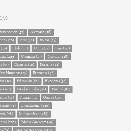
MAS
escendencia
(37)
Alemania
(16)
ntina
(16)
Arte
(32)
Bolivia
(13)
(30)
Chile
(29)
China
(13)
Cine
(29)
mbia
(499)
Creencias
(15)
Cultura
(128)
te
(35)
Deportes
(10)
Derecha
(25)
chos Humanos
(23)
Economía
(96)
dor
(15)
Educación
(62)
Elecciones
(36)
ña
(159)
Estados Unidos
(71)
Europa
(87)
nismo
(71)
Francia
(31)
Guerra
(105)
enismo
(54)
Internacional
(220)
erda
(78)
Latinoamérica
(288)
atura
(166)
Medio Ambiente
(59)
os
(71)
Movimientos Sociales
(10)