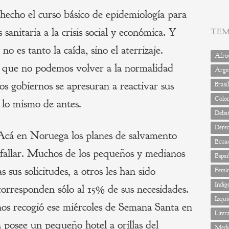
hecho el curso básico de epidemiología para
 sanitaria a la crisis social y económica. Y
TE
o es tanto la caída, sino el aterrizaje.
Afrod
 que no podemos volver a la normalidad
Arge
os gobiernos se apresuran a reactivar sus
Brasil
Colo
 lo mismo de antes.
Deba
Dere
 Acá en Noruega los planes de salvamento
Ecua
fallar. Muchos de los pequeños y medianos
Espa
 sus solicitudes, a otros les han sido
Femi
Indig
orresponden sólo al 15% de sus necesidades.
Izqui
nos recogió ese miércoles de Semana Santa en
Liter
a posee un pequeño hotel a orillas del
Medi