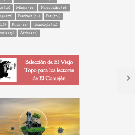
co
(10)
Música
(12)
Narcotráfico
(16)
ega
(17)
Pandemia
(24)
Paz
(114)
(16)
Rusia
(12)
Tecnología
(34)
zuela
(13)
África
(22)
Next
Post