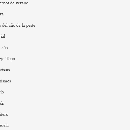
rnos de verano
ra
o del año de la peste
rial
ción
ejo Topo
vistas
nismos
io
ión
tero
zuela