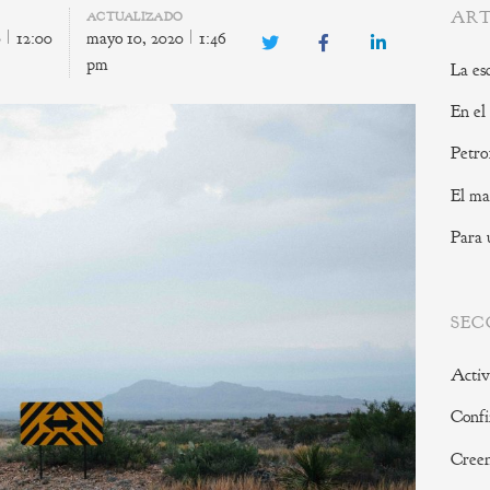
ART
ACTUALIZADO
0
12:00
mayo 10, 2020
1:46
Twitter
Facebook
LinkedIn
pm
La es
En el
Petro
El ma
Para 
SEC
Activ
Confi
Creen