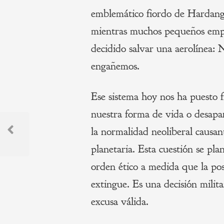
emblemático fiordo de Hardange
mientras muchos pequeños empre
decidido salvar una aerolínea:
engañemos.
Ese sistema hoy nos ha puesto 
nuestra forma de vida o desap
Navegación
la normalidad neoliberal causant
de
Previous
planetaria. Esta cuestión se pl
Post
entradas
orden ético a medida que la pos
extingue. Es una decisión milita
excusa válida.