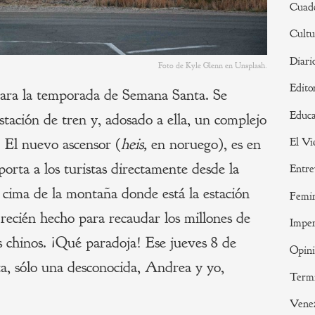
Cuade
Cultu
Diari
Foto de Kyle Glenn en Unsplash.
Edito
 para la temporada de Semana Santa. Se
Educa
tación de tren y, adosado a ella, un complejo
. El nuevo ascensor (
heis,
en noruego), es en
El Vi
porta a los turistas directamente desde la
Entre
a cima de la montaña donde está la estación
Femi
recién hecho para recaudar los millones de
Imper
as chinos. ¡Qué paradoja! Ese jueves 8 de
Opin
ta, sólo una desconocida, Andrea y yo,
Termi
Vene