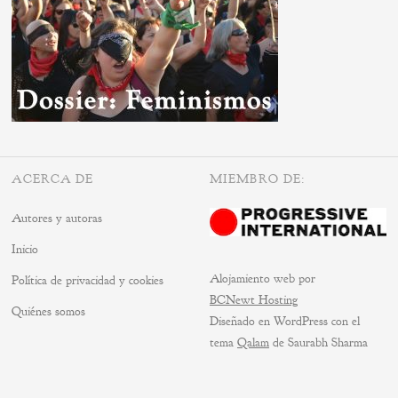
ACERCA DE
MIEMBRO DE:
Autores y autoras
Inicio
Alojamiento web por
Política de privacidad y cookies
BCNewt Hosting
Quiénes somos
Diseñado en WordPress con el
tema
Qalam
de Saurabh Sharma