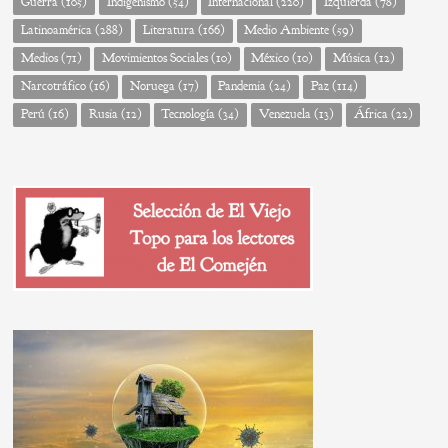
Guerra
(105)
Indigenismo
(54)
Internacional
(220)
Izquierda
(78)
Latinoamérica
(288)
Literatura
(166)
Medio Ambiente
(59)
Medios
(71)
Movimientos Sociales
(10)
México
(10)
Música
(12)
Narcotráfico
(16)
Noruega
(17)
Pandemia
(24)
Paz
(114)
Perú
(16)
Rusia
(12)
Tecnología
(34)
Venezuela
(13)
África
(22)