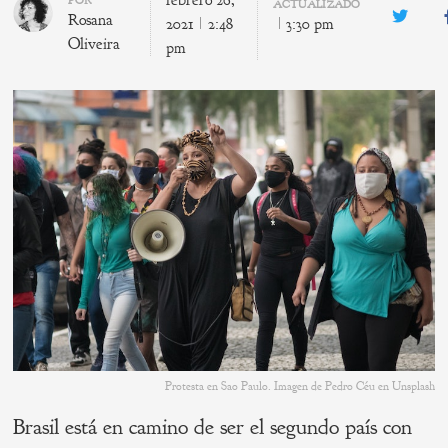
febrero 26,
POR
ACTUALIZADO
Rosana
Twitte
2021
2:48
3:30 pm
Oliveira
pm
Protesta en Sao Paulo. Imagen de Pedro Céu en Unsplash
Brasil está en camino de ser el segundo país con