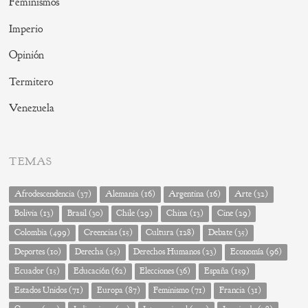
Feminismos
Imperio
Opinión
Termitero
Venezuela
TEMAS
Afrodescendencia
(37)
Alemania
(16)
Argentina
(16)
Arte
(32)
Bolivia
(13)
Brasil
(30)
Chile
(29)
China
(13)
Cine
(29)
Colombia
(499)
Creencias
(15)
Cultura
(128)
Debate
(35)
Deportes
(10)
Derecha
(25)
Derechos Humanos
(23)
Economía
(96)
Ecuador
(15)
Educación
(62)
Elecciones
(36)
España
(159)
Estados Unidos
(71)
Europa
(87)
Feminismo
(71)
Francia
(31)