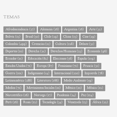
TEMAS
Afrodescendencia
(37)
Alemania
(16)
Argentina
(16)
Arte
(32)
Bolivia
(13)
Brasil
(30)
Chile
(29)
China
(13)
Cine
(29)
Colombia
(499)
Creencias
(15)
Cultura
(128)
Debate
(35)
Deportes
(10)
Derecha
(25)
Derechos Humanos
(23)
Economía
(96)
Ecuador
(15)
Educación
(62)
Elecciones
(36)
España
(159)
Estados Unidos
(71)
Europa
(87)
Feminismo
(71)
Francia
(31)
Guerra
(105)
Indigenismo
(54)
Internacional
(220)
Izquierda
(78)
Latinoamérica
(288)
Literatura
(166)
Medio Ambiente
(59)
Medios
(71)
Movimientos Sociales
(10)
México
(10)
Música
(12)
Narcotráfico
(16)
Noruega
(17)
Pandemia
(24)
Paz
(114)
Perú
(16)
Rusia
(12)
Tecnología
(34)
Venezuela
(13)
África
(22)