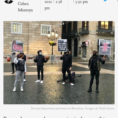
Twitte
2021
2:36
3:30 pm
Cohen
pm
Montoya
Jóvenes deportistas protestan en Barcelona. Imagen de Yezid Arteta