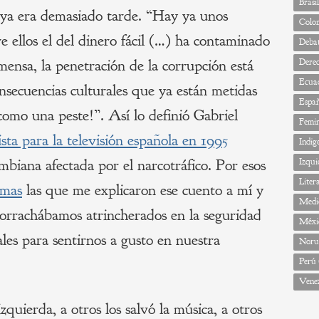
Brasil
o ya era demasiado tarde. “Hay ya unos
Colo
e ellos el del dinero fácil (…) ha contaminado
Deba
nmensa, la penetración de la corrupción está
Dere
Ecua
onsecuencias culturales que ya están metidas
Espa
como una peste!”. Así lo definió Gabriel
Femi
sta para la televisión
española en 1995
Indig
mbiana afectada por el narcotráfico. Por esos
Izqui
Liter
lmas
las que me explicaron ese cuento a mí y
Medi
orrachábamos atrincherados en la seguridad
Méxi
ales para sentirnos a gusto en nuestra
Noru
Perú
Vene
zquierda, a otros los salvó la música, a otros