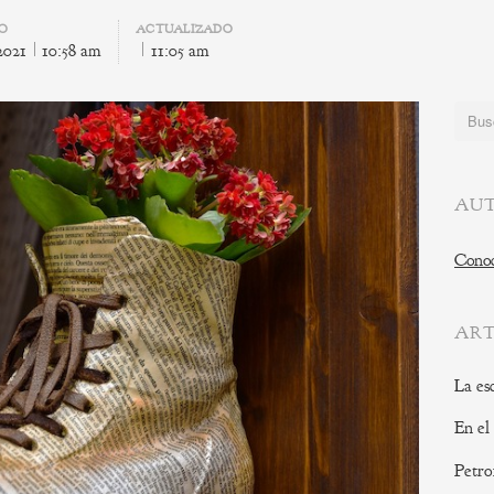
DO
ACTUALIZADO
 2021
10:58 am
11:05 am
Buscar
AUT
Conoc
ART
La es
En el
Petro