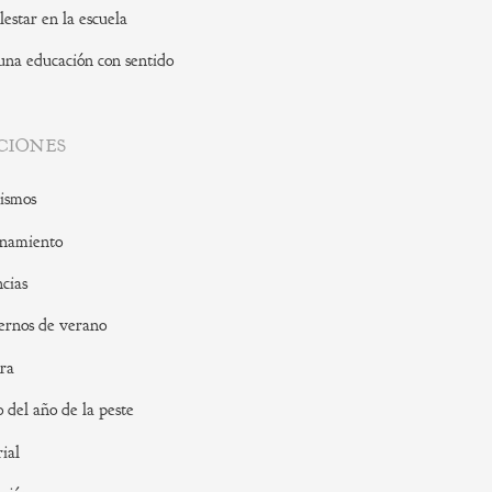
lestar en la escuela
una educación con sentido
CIONES
ismos
namiento
cias
rnos de verano
ra
o del año de la peste
rial