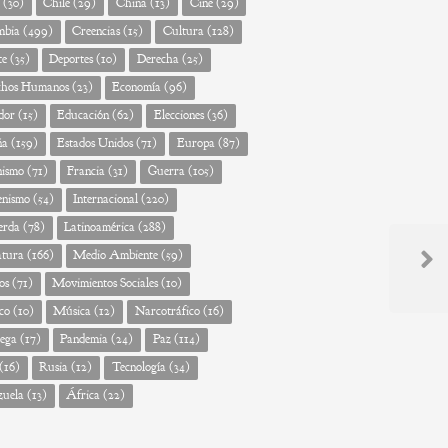
(30)
Chile
(29)
China
(13)
Cine
(29)
mbia
(499)
Creencias
(15)
Cultura
(128)
te
(35)
Deportes
(10)
Derecha
(25)
chos Humanos
(23)
Economía
(96)
dor
(15)
Educación
(62)
Elecciones
(36)
ña
(159)
Estados Unidos
(71)
Europa
(87)
nismo
(71)
Francia
(31)
Guerra
(105)
enismo
(54)
Internacional
(220)
erda
(78)
Latinoamérica
(288)
atura
(166)
Medio Ambiente
(59)
Next
os
(71)
Movimientos Sociales
(10)
Post
co
(10)
Música
(12)
Narcotráfico
(16)
ega
(17)
Pandemia
(24)
Paz
(114)
(16)
Rusia
(12)
Tecnología
(34)
zuela
(13)
África
(22)