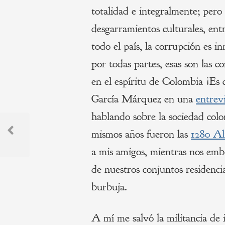
totalidad e integralmente; per
desgarramientos culturales, entr
todo el país, la corrupción es i
por todas partes, esas son las c
en el espíritu de Colombia ¡Es 
García Márquez en una
entrevi
hablando sobre la sociedad colo
Navegación
mismos años fueron las
1280 A
de
Previous
a mis amigos, mientras nos emb
Post
entradas
de nuestros conjuntos residenci
burbuja.
A mí me salvó la militancia de i