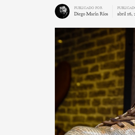
Author
PUBLICADO POR
PUBLICA
Diego Marín Ríos
abril 16,