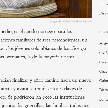
El ma
Para 
Imagen de Moshe Harosh en Pixabay
 medio, es el apodo noruego para los
SEC
ciones familiares de tres descendientes; un
Activ
e a los jóvenes colombianos de los años 90
Confi
mis hermanos, la de la mayoría de mis
Creen
Cuade
recían finalizar y abrir camino hacia un nuevo
Cultu
tarista y avara se tomó sectores claves de la
Diari
co. Se pudrieron un poco las instituciones
Edito
 justicia, las guerrillas, las familias, todos nos