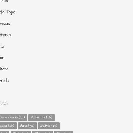
ción
ejo Topo
vistas
nismos
io
ión
tero
zuela
MAS
escendencia
(37)
Alemania
(16)
ntina
(16)
Arte
(32)
Bolivia
(13)