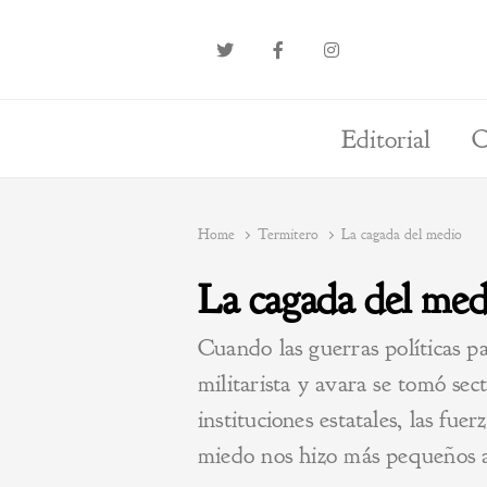
Editorial
O
Home
Termitero
La cagada del medio
La cagada del med
Cuando las guerras políticas pa
militarista y avara se tomó sec
instituciones estatales, las fuer
miedo nos hizo más pequeños a