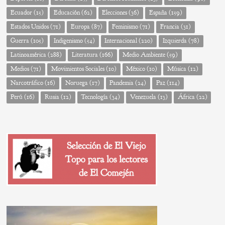
Ecuador
(15)
Educación
(62)
Elecciones
(36)
España
(159)
Estados Unidos
(71)
Europa
(87)
Feminismo
(71)
Francia
(31)
Guerra
(105)
Indigenismo
(54)
Internacional
(220)
Izquierda
(78)
Latinoamérica
(288)
Literatura
(166)
Medio Ambiente
(59)
Medios
(71)
Movimientos Sociales
(10)
México
(10)
Música
(12)
Narcotráfico
(16)
Noruega
(17)
Pandemia
(24)
Paz
(114)
Perú
(16)
Rusia
(12)
Tecnología
(34)
Venezuela
(13)
África
(22)