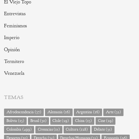
El Viejo Topo
Entrevistas
Feminismos
Imperio
Opinión
Termitero
Venezuela
TEMAS
Afrodescendencia
(37)
Alemania
(16)
Argentina
(16)
Arte
(32)
Bolivia
(13)
Brasil
(30)
Chile
(29)
China
(13)
Cine
(29)
Colombia
(499)
Creencias
(15)
Cultura
(128)
Debate
(35)
Deportes
(10)
Derecha
(25)
Derechos Humanos
(23)
Economía
(96)