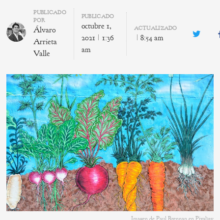
Author
PUBLICADO
PUBLICADO
POR
octubre 1,
ACTUALIZADO
Álvaro
Twitte
2021
1:36
8:54 am
Arrieta
am
Valle
Imagen de Paul Brennan en Pixabay