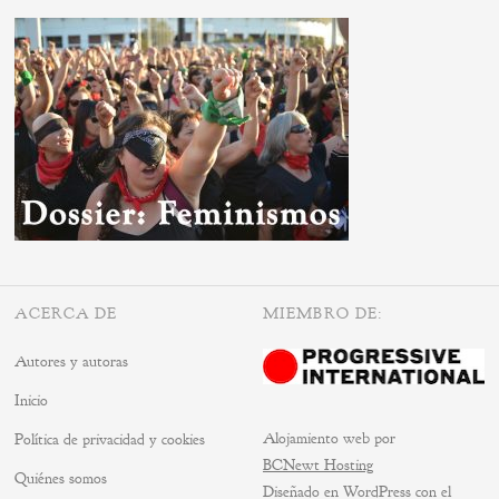
ACERCA DE
MIEMBRO DE:
Autores y autoras
Inicio
Alojamiento web por
Política de privacidad y cookies
BCNewt Hosting
Quiénes somos
Diseñado en WordPress con el