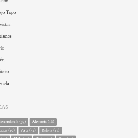
ción
ejo Topo
vistas
nismos
io
ión
tero
zuela
MAS
escendencia
(37)
Alemania
(16)
ntina
(16)
Arte
(32)
Bolivia
(13)