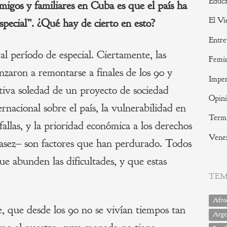
Educa
amigos y familiares en Cuba es que el país ha
El Vi
special”. ¿Qué hay de cierto en esto?
Entre
 al período de especial. Ciertamente, las
Femi
nzaron a remontarse a finales de los 90 y
Imper
lativa soledad de un proyecto de sociedad
Opin
rnacional sobre el país, la vulnerabilidad en
Termi
allas, y la prioridad económica a los derechos
Vene
casez‒ son factores que han perdurado. Todos
ue abunden las dificultades, y que estas
TE
n.
Afrod
, que desde los 90 no se vivían tiempos tan
Arge