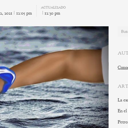
ACTUALIZADO
2, 2021
12:05 pm
12:30 pm
Buscar
AUT
Conoc
ART
La es
En el
Petro