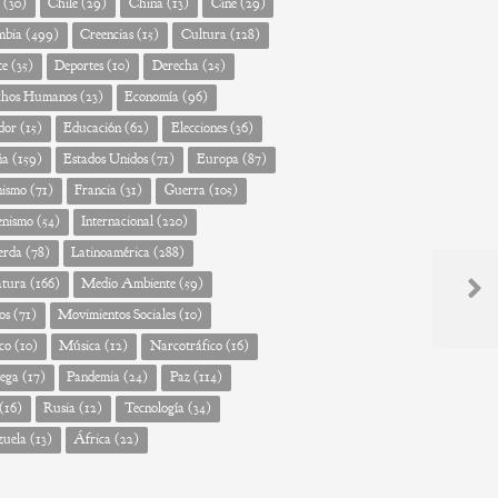
(30)
Chile
(29)
China
(13)
Cine
(29)
mbia
(499)
Creencias
(15)
Cultura
(128)
te
(35)
Deportes
(10)
Derecha
(25)
chos Humanos
(23)
Economía
(96)
dor
(15)
Educación
(62)
Elecciones
(36)
ña
(159)
Estados Unidos
(71)
Europa
(87)
nismo
(71)
Francia
(31)
Guerra
(105)
enismo
(54)
Internacional
(220)
erda
(78)
Latinoamérica
(288)
atura
(166)
Medio Ambiente
(59)
Next
os
(71)
Movimientos Sociales
(10)
Post
co
(10)
Música
(12)
Narcotráfico
(16)
ega
(17)
Pandemia
(24)
Paz
(114)
(16)
Rusia
(12)
Tecnología
(34)
zuela
(13)
África
(22)