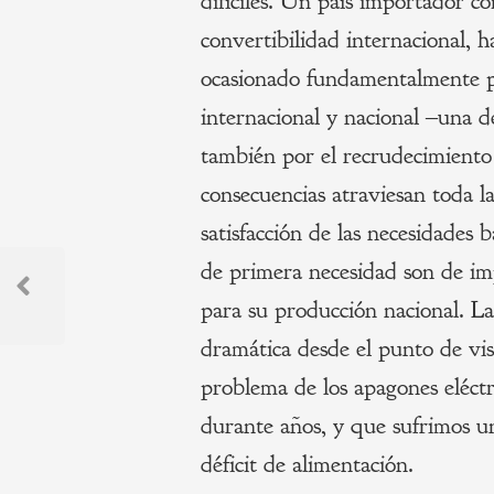
difíciles. Un país importador c
convertibilidad internacional, 
ocasionado fundamentalmente po
internacional y nacional ‒una de
también por el recrudecimiento
consecuencias atraviesan toda la
satisfacción de las necesidades 
Navegación
de primera necesidad son de i
de
para su producción nacional. La
Previous
Post
dramática desde el punto de vis
entradas
problema de los apagones eléc
durante años, y que sufrimos u
déficit de alimentación.