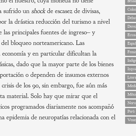
omo el nuestro, cuya moneda no tiene
Brasil
ha sufrido un
shock
de escasez de divisas,
Colo
Deba
r la drástica reducción del turismo a nivel
Dere
 las principales fuentes de ingreso‒ y
Ecua
 del bloqueo norteamericano. Las
Espa
 economía y en particular dificultan la
Femi
Indig
básicas, dado que la mayor parte de los bienes
Izqui
mportación o dependen de insumos externos
Liter
 crisis de los 90, sin embargo, fue aún más
Medi
ta material. Solo hay que mirar que el
Méxi
Noru
tricos programados diariamente nos acompañó
Perú
na epidemia de neuropatías relacionada con el
Vene