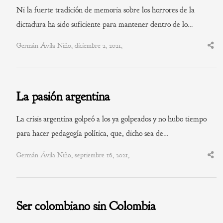
Ni la fuerte tradición de memoria sobre los horrores de la
dictadura ha sido suficiente para mantener dentro de lo…
Germán Ávila Niño, diciembre 2, 2021,
Shar
this
post
La pasión argentina
La crisis argentina golpeó a los ya golpeados y no hubo tiempo
para hacer pedagogía política, que, dicho sea de…
Germán Ávila Niño, septiembre 16, 2021,
Shar
this
post
Ser colombiano sin Colombia