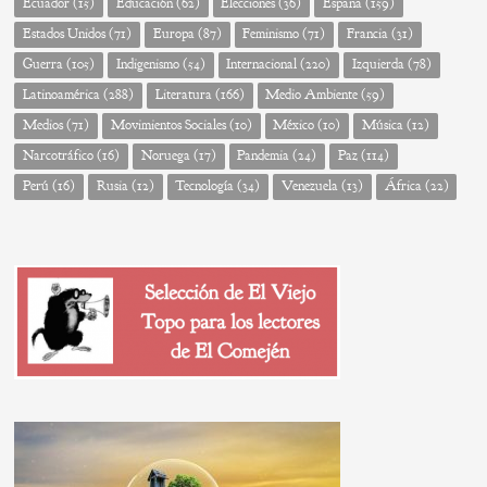
Ecuador
(15)
Educación
(62)
Elecciones
(36)
España
(159)
Estados Unidos
(71)
Europa
(87)
Feminismo
(71)
Francia
(31)
Guerra
(105)
Indigenismo
(54)
Internacional
(220)
Izquierda
(78)
Latinoamérica
(288)
Literatura
(166)
Medio Ambiente
(59)
Medios
(71)
Movimientos Sociales
(10)
México
(10)
Música
(12)
Narcotráfico
(16)
Noruega
(17)
Pandemia
(24)
Paz
(114)
Perú
(16)
Rusia
(12)
Tecnología
(34)
Venezuela
(13)
África
(22)