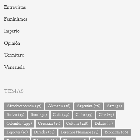
Entrevistas
Feminismos
Imperio
Opinión
Termitero
Venezuela
TEMAS
Afrodescendencia
(37)
Alemania
(16)
Argentina
(16)
Arte
(32)
Bolivia
(13)
Brasil
(30)
Chile
(29)
China
(13)
Cine
(29)
Colombia
(499)
Creencias
(15)
Cultura
(128)
Debate
(35)
Deportes
(10)
Derecha
(25)
Derechos Humanos
(23)
Economía
(96)