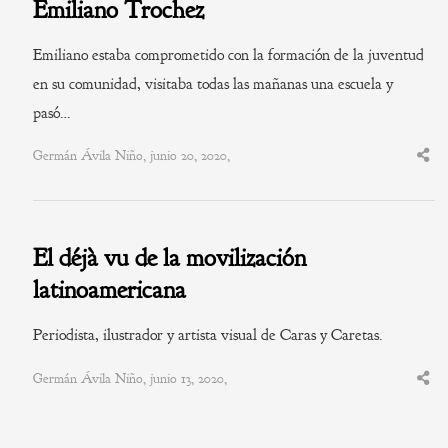
Emiliano Trochez
Emiliano estaba comprometido con la formación de la juventud
en su comunidad, visitaba todas las mañanas una escuela y
pasó…
Germán Ávila Niño, junio 20, 2020,
Shar
this
post
El déjà vu de la movilización
latinoamericana
Periodista, ilustrador y artista visual de Caras y Caretas.
Germán Ávila Niño, junio 13, 2020,
Shar
this
post