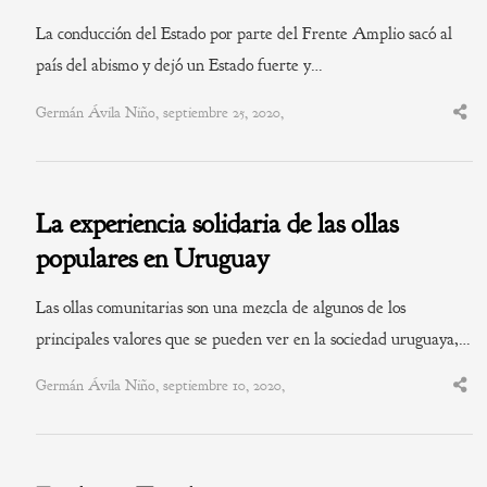
La conducción del Estado por parte del Frente Amplio sacó al
país del abismo y dejó un Estado fuerte y…
Germán Ávila Niño, septiembre 25, 2020,
Shar
this
post
La experiencia solidaria de las ollas
populares en Uruguay
Las ollas comunitarias son una mezcla de algunos de los
principales valores que se pueden ver en la sociedad uruguaya,…
Germán Ávila Niño, septiembre 10, 2020,
Shar
this
post