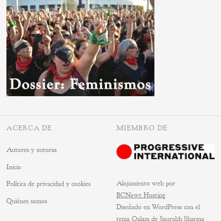
ACERCA DE
MIEMBRO DE:
Autores y autoras
Inicio
Alojamiento web por
Política de privacidad y cookies
BCNewt Hosting
Quiénes somos
Diseñado en WordPress con el
tema
Qalam
de Saurabh Sharma