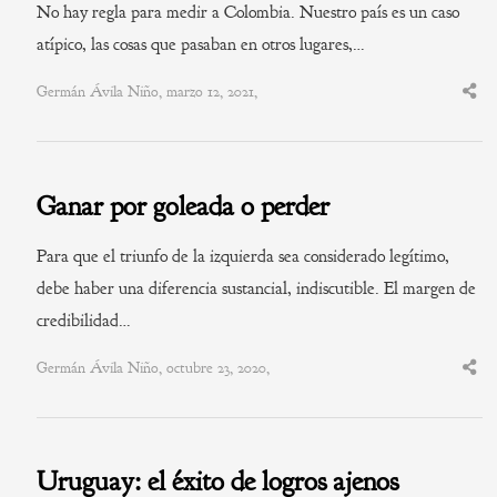
No hay regla para medir a Colombia. Nuestro país es un caso
atípico, las cosas que pasaban en otros lugares,…
Germán Ávila Niño, marzo 12, 2021,
Shar
this
post
Ganar por goleada o perder
Para que el triunfo de la izquierda sea considerado legítimo,
debe haber una diferencia sustancial, indiscutible. El margen de
credibilidad…
Germán Ávila Niño, octubre 23, 2020,
Shar
this
post
Uruguay: el éxito de logros ajenos