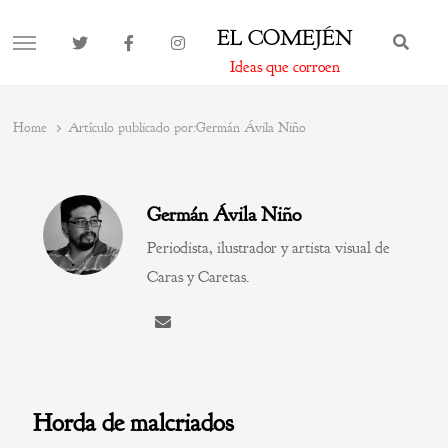
EL COMEJÉN
BUS
MENU
Ideas que corroen
Home
Artículo publicado por:
Germán Ávila Niño
Germán Ávila Niño
Periodista, ilustrador y artista visual de
Caras y Caretas.
Horda de malcriados