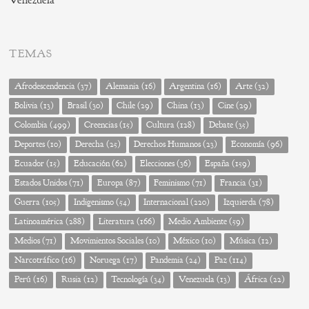
Venezuela
TEMAS
Afrodescendencia
(37)
Alemania
(16)
Argentina
(16)
Arte
(32)
Bolivia
(13)
Brasil
(30)
Chile
(29)
China
(13)
Cine
(29)
Colombia
(499)
Creencias
(15)
Cultura
(128)
Debate
(35)
Deportes
(10)
Derecha
(25)
Derechos Humanos
(23)
Economía
(96)
Ecuador
(15)
Educación
(62)
Elecciones
(36)
España
(159)
Estados Unidos
(71)
Europa
(87)
Feminismo
(71)
Francia
(31)
Guerra
(105)
Indigenismo
(54)
Internacional
(220)
Izquierda
(78)
Latinoamérica
(288)
Literatura
(166)
Medio Ambiente
(59)
Medios
(71)
Movimientos Sociales
(10)
México
(10)
Música
(12)
Narcotráfico
(16)
Noruega
(17)
Pandemia
(24)
Paz
(114)
Perú
(16)
Rusia
(12)
Tecnología
(34)
Venezuela
(13)
África
(22)