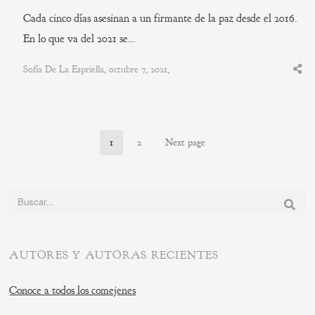
Cada cinco días asesinan a un firmante de la paz desde el 2016.
En lo que va del 2021 se…
Sofía De La Espriella, octubre 7, 2021,
Shar
this
post
1
2
Next page
Page
Page
Buscar:
AUTORES Y AUTORAS RECIENTES
Conoce a todos los comejenes