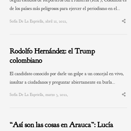
Según estudios de Reporteros Sin Fronteras (RSF), Colombia es
de los países más peligrosos para ejercer el periodismo en el…
Sofía De La Espriella, abril 21, 2022,
Shar
this
post
Rodolfo Hernández: el Trump
colombiano
El candidato conocido por darle un golpe a un concejal en vivo,
insultar a ciudadanos y preguntar abiertamente en burla…
Sofía De La Espriella, marzo 3, 2022,
Shar
this
post
“Así son las cosas en Arauca”: Lucía