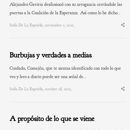
Alejandro Gaviria desilusionó con su arrogancia cerrándole las
puertas a la Coalición de la Esperanza. Así como lo he dicho…
Sofía De La Espriella, noviembre 5, 2021,
Shar
this
post
Burbujas y verdades a medias
Cuidado, Comején, que te sientas identificado con todo lo que
ves y lees a diario puede ser una señal de…
Sofía De La Espriella, octubre 28, 2021,
Shar
this
post
A propósito de lo que se viene