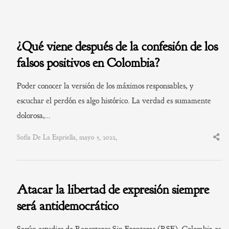
¿Qué viene después de la confesión de los
falsos positivos en Colombia?
Poder conocer la versión de los máximos responsables, y
escuchar el perdón es algo histórico. La verdad es sumamente
dolorosa,…
Sofía De La Espriella, mayo 5, 2022,
Shar
this
post
Atacar la libertad de expresión siempre
será antidemocrático