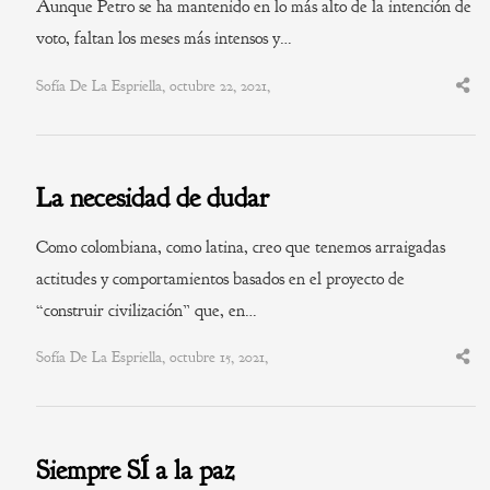
Aunque Petro se ha mantenido en lo más alto de la intención de
voto, faltan los meses más intensos y…
Sofía De La Espriella, octubre 22, 2021,
Shar
this
post
La necesidad de dudar
Como colombiana, como latina, creo que tenemos arraigadas
actitudes y comportamientos basados en el proyecto de
“construir civilización” que, en…
Sofía De La Espriella, octubre 15, 2021,
Shar
this
post
Siempre SÍ a la paz