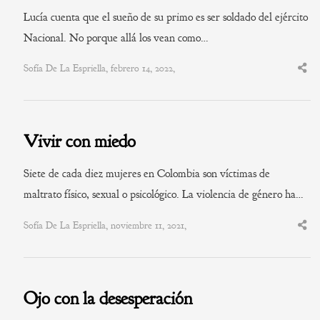
Lucía cuenta que el sueño de su primo es ser soldado del ejército
Nacional. No porque allá los vean como…
Sofía De La Espriella, febrero 14, 2022,
Shar
this
post
Vivir con miedo
Siete de cada diez mujeres en Colombia son víctimas de
maltrato físico, sexual o psicológico. La violencia de género ha…
Sofía De La Espriella, noviembre 11, 2021,
Shar
this
post
Ojo con la desesperación