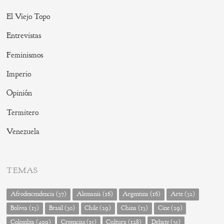
El Viejo Topo
Entrevistas
Feminismos
Imperio
Opinión
Termitero
Venezuela
TEMAS
Afrodescendencia
(37)
Alemania
(16)
Argentina
(16)
Arte
(32)
Bolivia
(13)
Brasil
(30)
Chile
(29)
China
(13)
Cine
(29)
Colombia
(499)
Creencias
(15)
Cultura
(128)
Debate
(35)