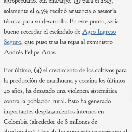
agropecuario. Sin embargo,
(3)
para el 2013,
solamente el 9,3% recibió asistencia o asesoría
técnica para su desarrollo. En este punto, sería
bueno recordar el escándalo de
Agro Ingreso
Seguro
, que puso tras las rejas al exministro
Andrés Felipe Arias.
Por último,
(4)
el crecimiento de los cultivos para
Navegación
la producción de marihuana y cocaína los últimos
40 años, ha desatado una violencia sistemática
de
s
P
contra la población rural. Esto ha generado
entradas
importantes desplazamientos internos en
Colombia (alrededor de 8 millones de