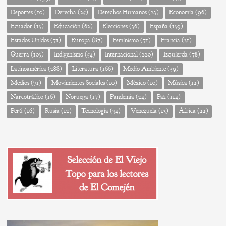
Deportes
(10)
Derecha
(25)
Derechos Humanos
(23)
Economía
(96)
Ecuador
(15)
Educación
(62)
Elecciones
(36)
España
(159)
Estados Unidos
(71)
Europa
(87)
Feminismo
(71)
Francia
(31)
Guerra
(105)
Indigenismo
(54)
Internacional
(220)
Izquierda
(78)
Latinoamérica
(288)
Literatura
(166)
Medio Ambiente
(59)
Medios
(71)
Movimientos Sociales
(10)
México
(10)
Música
(12)
Narcotráfico
(16)
Noruega
(17)
Pandemia
(24)
Paz
(114)
Perú
(16)
Rusia
(12)
Tecnología
(34)
Venezuela
(13)
África
(22)