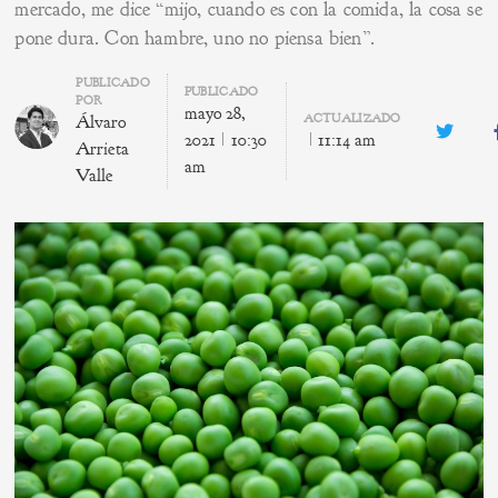
mercado, me dice “mijo, cuando es con la comida, la cosa se
pone dura. Con hambre, uno no piensa bien”.
Author
PUBLICADO
PUBLICADO
POR
mayo 28,
ACTUALIZADO
Álvaro
Twitte
2021
10:30
11:14 am
Arrieta
am
Valle