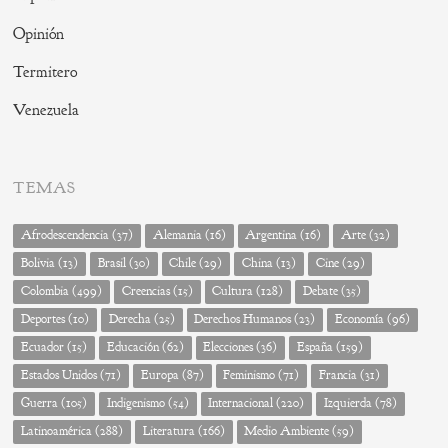
Opinión
Termitero
Venezuela
TEMAS
Afrodescendencia
(37)
Alemania
(16)
Argentina
(16)
Arte
(32)
Bolivia
(13)
Brasil
(30)
Chile
(29)
China
(13)
Cine
(29)
Colombia
(499)
Creencias
(15)
Cultura
(128)
Debate
(35)
Deportes
(10)
Derecha
(25)
Derechos Humanos
(23)
Economía
(96)
Ecuador
(15)
Educación
(62)
Elecciones
(36)
España
(159)
Estados Unidos
(71)
Europa
(87)
Feminismo
(71)
Francia
(31)
Guerra
(105)
Indigenismo
(54)
Internacional
(220)
Izquierda
(78)
Latinoamérica
(288)
Literatura
(166)
Medio Ambiente
(59)