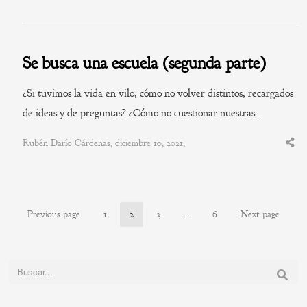
this
post
Se busca una escuela (segunda parte)
¿Si tuvimos la vida en vilo, cómo no volver distintos, recargados
de ideas y de preguntas? ¿Cómo no cuestionar nuestras…
Rubén Darío Cárdenas, diciembre 10, 2021,
Shar
this
post
Previous page
1
2
3
…
6
Next page
Page
Page
Page
Page
Buscar: