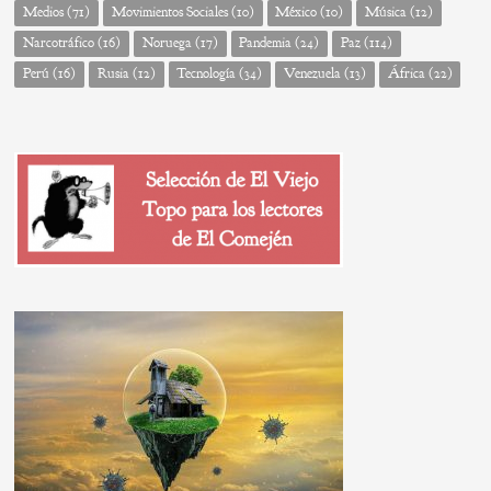
Medios
(71)
Movimientos Sociales
(10)
México
(10)
Música
(12)
Narcotráfico
(16)
Noruega
(17)
Pandemia
(24)
Paz
(114)
Perú
(16)
Rusia
(12)
Tecnología
(34)
Venezuela
(13)
África
(22)