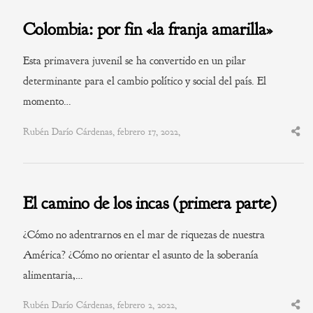
Colombia: por fin «la franja amarilla»
Esta primavera juvenil se ha convertido en un pilar
determinante para el cambio político y social del país. El
momento…
Rubén Darío Cárdenas, febrero 17, 2022,
Shar
this
post
El camino de los incas (primera parte)
¿Cómo no adentrarnos en el mar de riquezas de nuestra
América? ¿Cómo no orientar el asunto de la soberanía
alimentaria,…
Rubén Darío Cárdenas, febrero 2, 2022,
Shar