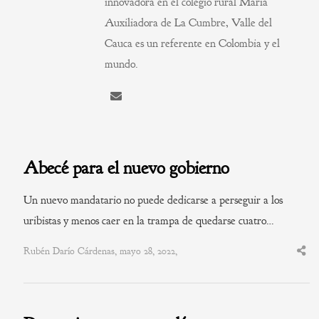
innovadora en el colegio rural María
Auxiliadora de La Cumbre, Valle del
Cauca es un referente en Colombia y el
mundo.
Abecé para el nuevo gobierno
Un nuevo mandatario no puede dedicarse a perseguir a los
uribistas y menos caer en la trampa de quedarse cuatro…
Rubén Darío Cárdenas, mayo 28, 2022,
Shar
this
post