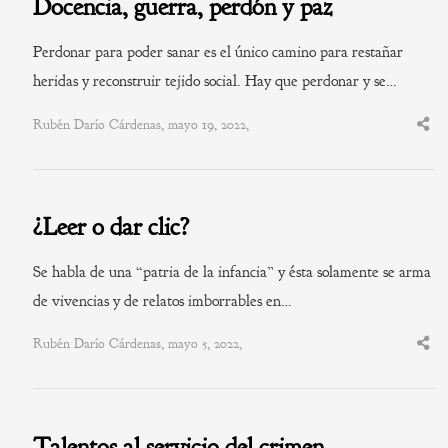
Docencia, guerra, perdón y paz
Perdonar para poder sanar es el único camino para restañar
heridas y reconstruir tejido social. Hay que perdonar y se…
Rubén Darío Cárdenas, mayo 19, 2022,
Shar
this
post
¿Leer o dar clic?
Se habla de una “patria de la infancia” y ésta solamente se arma
de vivencias y de relatos imborrables en…
Rubén Darío Cárdenas, mayo 5, 2022,
Shar
this
post
Talentos al servicio del crimen