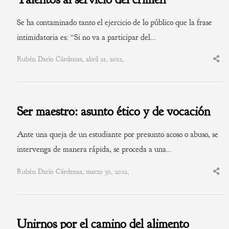
Se ha contaminado tanto el ejercicio de lo público que la frase
intimidatoria es: “Si no va a participar del…
Rubén Darío Cárdenas, abril 21, 2022,
Shar
this
post
Ser maestro: asunto ético y de vocación
Ante una queja de un estudiante por presunto acoso o abuso, se
intervenga de manera rápida, se proceda a una…
Rubén Darío Cárdenas, marzo 30, 2022,
Shar
this
post
Unirnos por el camino del alimento