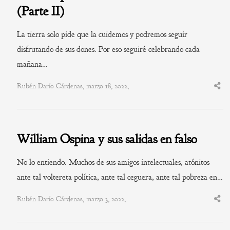
(Parte II)
La tierra solo pide que la cuidemos y podremos seguir
disfrutando de sus dones. Por eso seguiré celebrando cada
mañana…
Rubén Darío Cárdenas, marzo 18, 2022,
Shar
this
post
William Ospina y sus salidas en falso
No lo entiendo. Muchos de sus amigos intelectuales, atónitos
ante tal voltereta política, ante tal ceguera, ante tal pobreza en…
Rubén Darío Cárdenas, marzo 3, 2022,
Shar
this
post