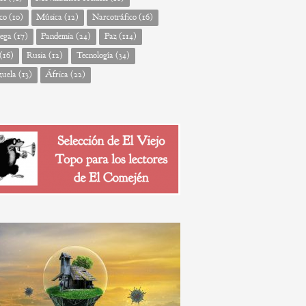
co
(10)
Música
(12)
Narcotráfico
(16)
ega
(17)
Pandemia
(24)
Paz
(114)
(16)
Rusia
(12)
Tecnología
(34)
zuela
(13)
África
(22)