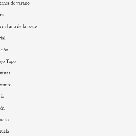
rnos de verano
ra
o del año de la peste
rial
ción
ejo Topo
vistas
nismos
io
ión
tero
zuela