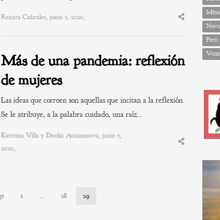
Méxi
Renata Cabrales, junio 5, 2020,
Share
Noru
this
post
Perú
Vene
Más de una pandemia: reflexión
de mujeres
Las ideas que corroen son aquellas que incitan a la reflexión.
Se le atribuye, a la palabra cuidado, una raíz…
Katerina Villa y Donka Atannasova, junio 5,
Share
2020,
this
post
ge
1
…
28
29
Page
Page
Page