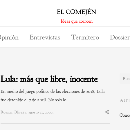
EL COMEJÉN
Ideas que corroen
pinión
Entrevistas
Termitero
Dossier
Lula: más que libre, inocente
Buscar
En medio del juego político de las elecciones de 2018, Lula
fue detenido el 7 de abril. No solo lo…
AUT
Rosana Oliveira, agosto 11, 2020,
Share
Conoc
this
post