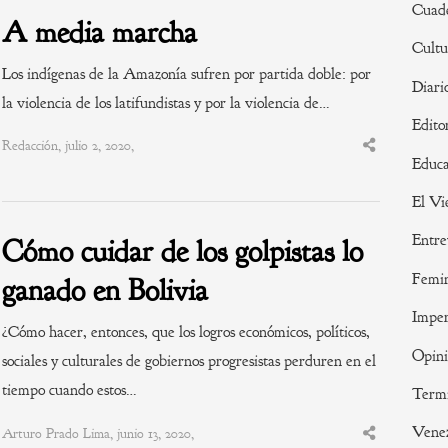
Cuade
A media marcha
Cultu
Los indígenas de la Amazonía sufren por partida doble: por
Diari
la violencia de los latifundistas y por la violencia de…
Edito
Redacción, julio 2, 2020,
Share
Educa
this
post
El Vi
Entre
Cómo cuidar de los golpistas lo
Femi
ganado en Bolivia
Imper
¿Cómo hacer, entonces, que los logros económicos, políticos,
Opin
sociales y culturales de gobiernos progresistas perduren en el
tiempo cuando estos…
Termi
Vene
Arturo Prado Lima, junio 13, 2020,
Share