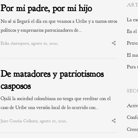
ART
Por mi padre, por mi hijo
La es
No sé si llegará el día en que veamos a Uribe y a tantos otros
políticos y empresarios patrocinadores de…
En el
Petro
Erika Antequera, agosto 10, 2020,
Share
this
post
El ma
Para 
De matadores y patriotismos
casposos
SEC
Ojalá la sociedad colombiana no tenga que reeditar con el
Activ
caso de Uribe una versión local de lo ocurrido con…
Confi
Jairo Cuarán Collazos, agosto 10, 2020,
Share
this
Creen
post