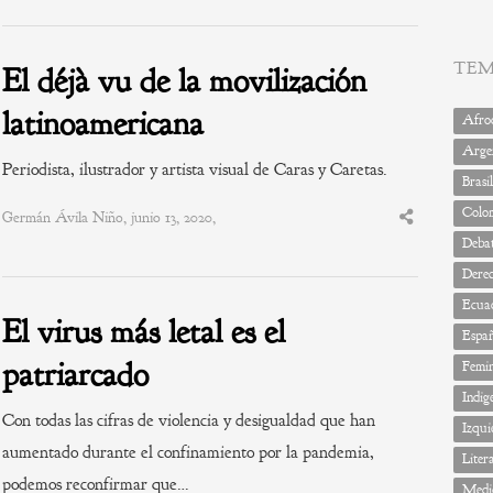
this
post
TE
El déjà vu de la movilización
latinoamericana
Afrod
Arge
Periodista, ilustrador y artista visual de Caras y Caretas.
Brasil
Colo
Germán Ávila Niño, junio 13, 2020,
Share
this
Deba
post
Dere
Ecua
El virus más letal es el
Espa
patriarcado
Femi
Indig
Con todas las cifras de violencia y desigualdad que han
Izqui
aumentado durante el confinamiento por la pandemia,
Liter
podemos reconfirmar que…
Medi