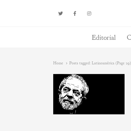
Editorial
O
Home
Posts tagged:
Latinoamérica (Page 29)