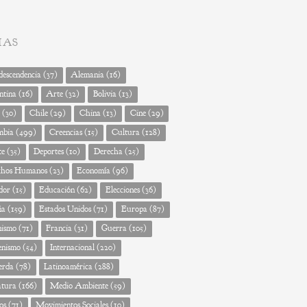
MAS
escendencia
(37)
Alemania
(16)
ntina
(16)
Arte
(32)
Bolivia
(13)
(30)
Chile
(29)
China
(13)
Cine
(29)
mbia
(499)
Creencias
(15)
Cultura
(128)
te
(35)
Deportes
(10)
Derecha
(25)
chos Humanos
(23)
Economía
(96)
dor
(15)
Educación
(62)
Elecciones
(36)
ña
(159)
Estados Unidos
(71)
Europa
(87)
nismo
(71)
Francia
(31)
Guerra
(105)
enismo
(54)
Internacional
(220)
erda
(78)
Latinoamérica
(288)
atura
(166)
Medio Ambiente
(59)
os
(71)
Movimientos Sociales
(10)