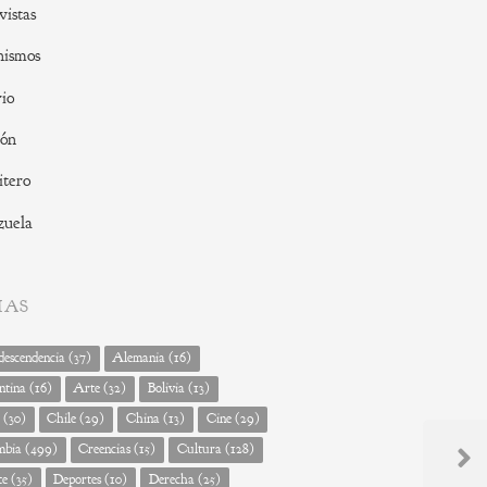
vistas
nismos
io
ión
tero
zuela
MAS
escendencia
(37)
Alemania
(16)
ntina
(16)
Arte
(32)
Bolivia
(13)
(30)
Chile
(29)
China
(13)
Cine
(29)
mbia
(499)
Creencias
(15)
Cultura
(128)
Next
te
(35)
Deportes
(10)
Derecha
(25)