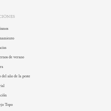
CIONES
ismos
namiento
cias
rnos de verano
ra
o del año de la peste
rial
ción
ejo Topo