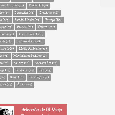
Post
chos Humanos
(23)
Economía
(96)
dor
(15)
Educación
(62)
Elecciones
(36)
ña
(159)
Estados Unidos
(71)
Europa
(87)
nismo
(71)
Francia
(31)
Guerra
(105)
enismo
(54)
Internacional
(220)
erda
(78)
Latinoamérica
(288)
atura
(166)
Medio Ambiente
(59)
os
(71)
Movimientos Sociales
(10)
co
(10)
Música
(12)
Narcotráfico
(16)
ega
(17)
Pandemia
(24)
Paz
(114)
(16)
Rusia
(12)
Tecnología
(34)
zuela
(13)
África
(22)