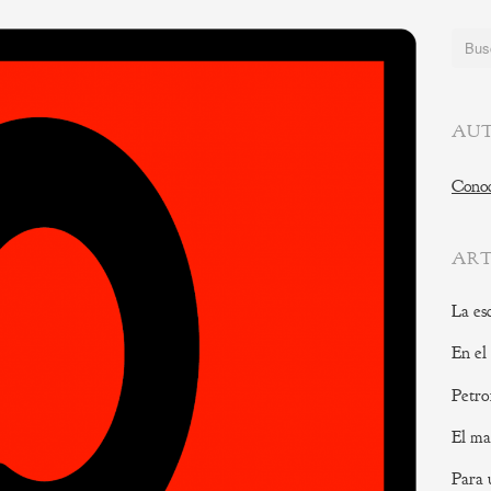
Buscar
AUT
Conoc
ART
La es
En el
Petro
El ma
Para 