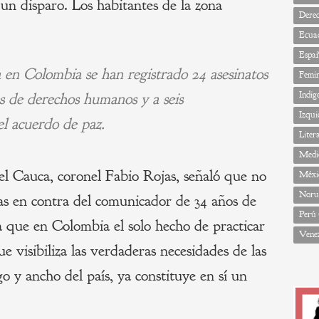
un disparo. Los habitantes de la zona
Dere
Ecua
Espa
a en Colombia se han registrado 24 asesinatos
Femi
res de derechos humanos y a seis
Indig
Izqui
el acuerdo de paz.
Liter
Medi
el Cauca, coronel Fabio Rojas, señaló que no
Méxi
Noru
as en contra del comunicador de 34 años de
Perú
a que en Colombia el solo hecho de practicar
Vene
ue visibiliza las verdaderas necesidades de las
o y ancho del país, ya constituye en sí un