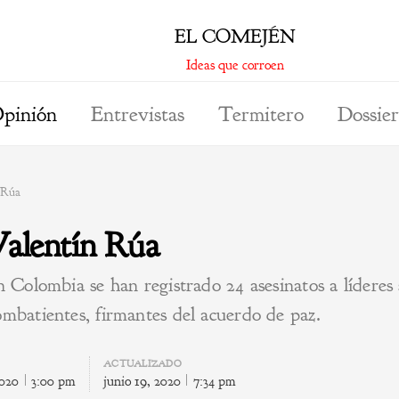
EL COMEJÉN
Ideas que corroen
pinión
Entrevistas
Termitero
Dossier
 Rúa
Valentín Rúa
 Colombia se han registrado 24 asesinatos a líderes 
mbatientes, firmantes del acuerdo de paz.
ACTUALIZADO
2020
3:00 pm
junio 19, 2020
7:34 pm