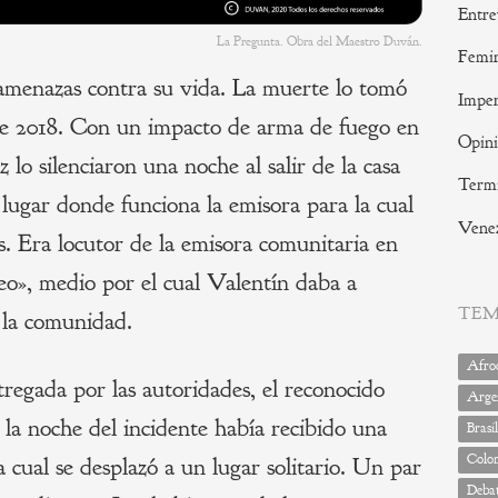
Entre
La Pregunta. Obra del Maestro Duván.
Femi
amenazas contra su vida. La muerte lo tomó
Imper
de 2018. Con un impacto de arma de fuego en
Opin
 lo silenciaron una noche al salir de la casa
Termi
 lugar donde funciona la emisora para la cual
Vene
s. Era locutor de la emisora comunitaria en
eo», medio por el cual Valentín daba a
TE
 la comunidad.
Afrod
regada por las autoridades, el reconocido
Arge
, la noche del incidente había recibido una
Brasil
Colo
a cual se desplazó a un lugar solitario. Un par
Deba