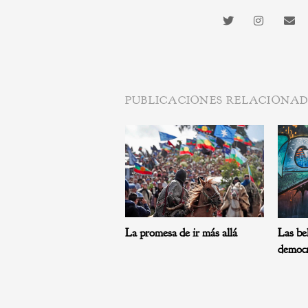
PUBLICACIONES RELACIONA
La promesa de ir más allá
Las bel
democr