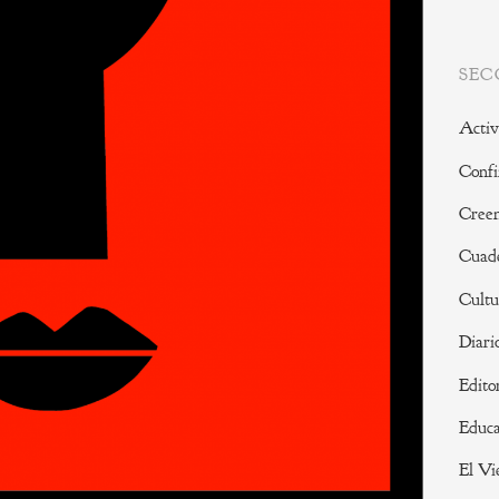
SEC
Activ
Confi
Creen
Cuade
Cultu
Diari
Edito
Educa
El Vi