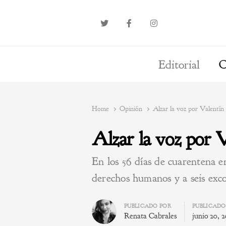
Editorial
O
Home
Opinión
Alzar la voz por Valentín
Alzar la voz por 
En los 56 días de cuarentena en
derechos humanos y a seis exco
Author
PUBLICADO POR
PUBLICADO
Renata Cabrales
junio 20, 