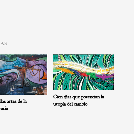
DAS
Cien días que potencian la
las artes de la
utopía del cambio
acia